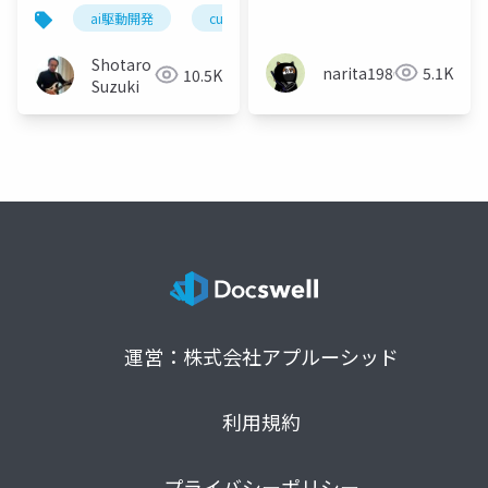
24日_AI駆動開発勉強会
ai駆動開発
cursor
vs code
windsurf
Bolt.new実践LT大会
【新年臨時回】
Shotaro
narita1980
5.1K
10.5K
Suzuki
運営：株式会社アプルーシッド
利用規約
プライバシーポリシー