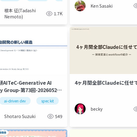
ernance〜
Ken Sasaki
根本 征(Tadashi
1.7K
Nemoto)
ITeC-Generative AI
4ヶ月間全部Claudeに任せ
y Group-第73回-20260526-
Dセッション-公開版
ai-driven dev
vm
prometheus
spec kit
netbox
specify
openstack
plan
task
becky
Shotaro Suzuki
549