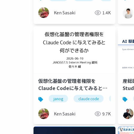
Gov
Ken Sasaki
1.4K
仮想化基盤の管理者権限を
産総研A
Claude Codeに与えてみると何
Stud
ができるか
SD
janog
claude code
claude
Ken Sasaki
9.7K