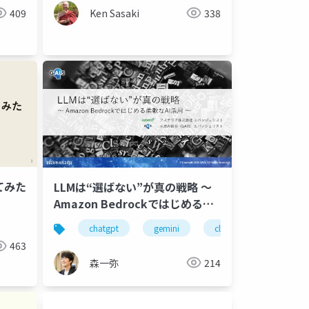
409
Ken Sasaki
338
てみた
LLMは“選ばない”が真の戦略 〜
Amazon Bedrockではじめる柔
軟なAI活用 〜
openai
anthropic
sier
enterprise
spec-drive
chatgpt
gemini
claude
bedrock
463
森一弥
214