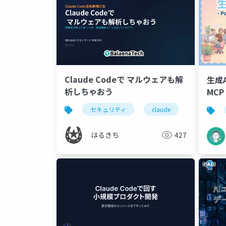
Claude Codeで マルウェアも解
生成A
析しちゃおう
MCP 
中心
セキュリティ
claude
chrome ex
のい
はるきち
427