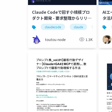
Claude Codeで回す小規模プロ
AI
ダクト開発 - 要求整理からリリー
タ活
スまでやってみた
claudecode
claude
unity
toutou node
1.3K