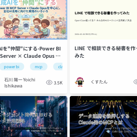
LINE で相談できる秘書を作
Iを"仲間"にする-Power BI
みた
Server × Claude Opus を
に、全社AI活用に向けた実践
tensions
マルウェア
power bi
mcp
claude
ろいろ
石川 陽一 Yoichi
くすたん
3.5K
Ishikawa