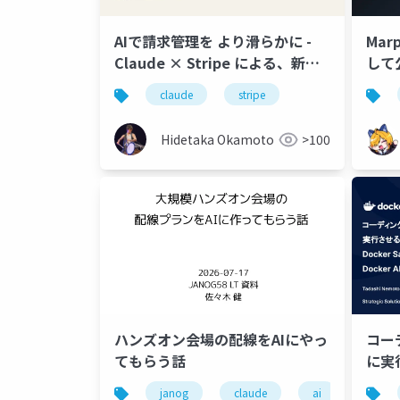
AIで請求管理を より滑らかに -
Ma
Claude × Stripe による、新し
して公
い請求管理
stu
claude
stripe
ープ
Hidetaka Okamoto
>100
ハンズオン会場の配線をAIにやっ
コー
てもらう話
に実
〜Do
janog
claude
ai
配線