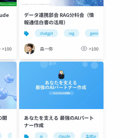
データ連携部会 RAG分科会（情
ude
報通信白書の活用）
felo
aiエージェント
chatgpt
rag
mcp
gemini
claude
森一弥
>100
>100
の開
あなたを支える 最強のAIパート
ナー作成
vs code
ai
windsurf
claude
github copilot
生成ai
devin
lt