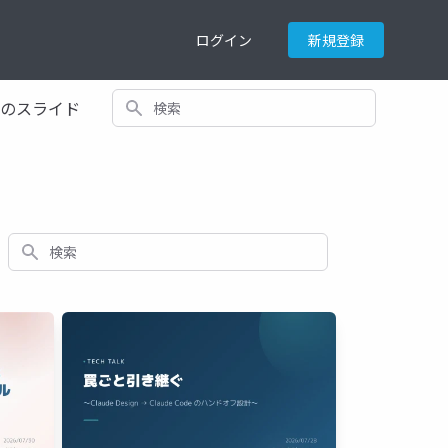
ログイン
新規登録
検索
てのスライド
検索