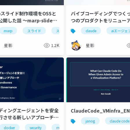
rpスライド制作環境をOSSと
バイブコーディングでつくっ
開した話 〜marp-slides-
つのプロダクトをリニュー
dio のテーマ設計とAI自走ル
〜Claude Designでデザ
marp
スライド
スライド作成
claude
oss
aiエージェ
claudecod
〜
見直す〜
星影
1.2K
星影
ディングエージェントを安全
ClaudeCode_VMinfra_EN
行させる新しいアプローチ
janog
claude code
cker Sandboxes・AI
docker
イベント会場
security
mcp
claude
codex