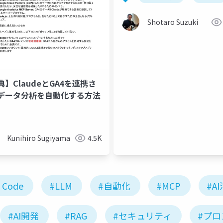
Shotaro Suzuki
典】ClaudeとGA4を連携さ
データ分析を自動化する方法
Kunihiro Sugiyama
4.5K
 Code
#LLM
#自動化
#MCP
#A
#AI開発
#RAG
#セキュリティ
#プ