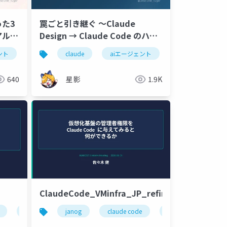
た3
罠ごと引き継ぐ 〜Claude
アル
Design → Claude Code のハン
インを
ドオフ設計〜
ント
e
claude
バイブコーディング
claude
自動化
aiエージェント
ai駆動開発
ai駆動開発
claude design
プレゼン
バイブコーディン
640
星影
1.9K
ClaudeCode_VMinfra_JP_refinedbyAI
claude
janog
vm
prometheus
claude code
netbox
claude
opens
vm
cursor