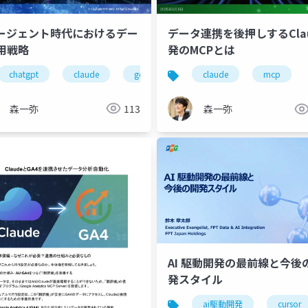
エージェント時代におけるデー
データ連携を後押しするCla
用戦略
発のMCPとは
webアプリ
chatgpt
claude
gemini
perplexity
genspark
claude
mcp
森一弥
113
森一弥
AI 駆動開発の最前線と今後
発スタイル
ai駆動開発
cursor