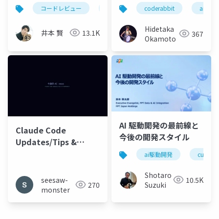
AI・人間の3層モデル
コードレビュー
claudecode
coderabbit
coderabbit
aiコ
Hidetaka
井本 賢
13.1K
367
Okamoto
AI 駆動開発の最前線と
Claude Code
今後の開発スタイル
Updates/Tips &
CodeRabbit 15min
ai駆動開発
cursor
Shotaro
10.5K
seesaw-
Suzuki
270
monster