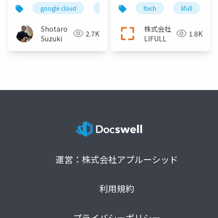
ッド連携術 - 配布用(当
CRM個人情報管理、レ
google cloud
cloud run
ltech
gemini 2.5 pro
lifull
日実施版)
ポートシステム等の開
発事例
Shotaro
株式会社
2.7K
1.8K
Suzuki
LIFULL
運営：株式会社アプルーシッド
利用規約
プライバシーポリシー