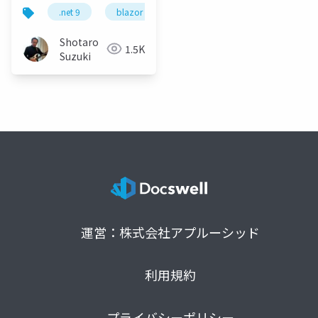
GPU × 全クラウドAI 協
.net 9
blazor
maui
.net maui
as
調アプリケーション- AI
駆動開発新時代-
Shotaro
1.5K
NVIDIA GPU ハイブリ
Suzuki
ッド×マルチクラウド
実装術-公開
運営：株式会社アプルーシッド
利用規約
プライバシーポリシー