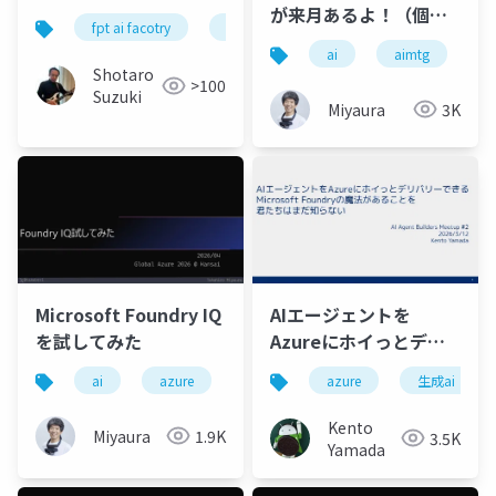
が来月あるよ！（個人
fpt ai facotry
gpu cloud
nvidia
google c
的に）気になるセッシ
ai
aimtg
m
ョン集めてみました。
Shotaro
>100
Suzuki
Miyaura
3K
Microsoft Foundry IQ
AIエージェントを
を試してみた
Azureにホイっとデリ
バリーできる
ai
azure
globalazure
microsoftfoundry
azure
生成ai
Microsoft Foundryの
魔法があることを君た
Kento
Miyaura
1.9K
3.5K
ちはまだ知らない
Yamada