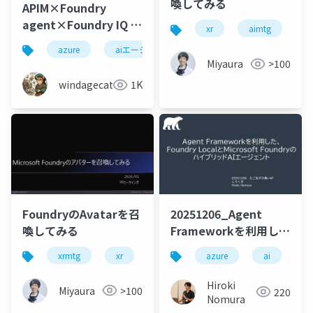
喚してみる
APIM×Foundry
agent×Foundry IQ に
xr
aimtg
m
よるナレッジエージェ
azure
aiエージェント
microsoft foundry
ントの実装
Miyaura
>100
windagecat
1K
FoundryのAvatarを召
20251206_Agent
喚してみる
Frameworkを利用し
た、Foundry Localと
xrmtg
xr
microsoftfoundry
azure
ai
ai
a
Microsoft Foundryの
ハイブリッドエージェ
Hiroki
Miyaura
>100
220
ント
Nomura