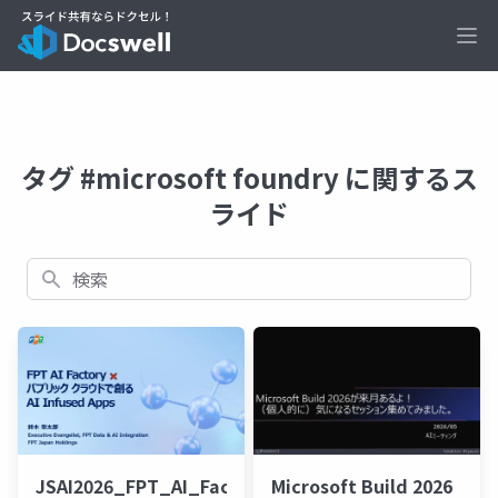
Ope
タグ #microsoft foundry に関するス
ライド
検索
Microsoft Build 2026
JSAI2026_FPT_AI_Factory_v3