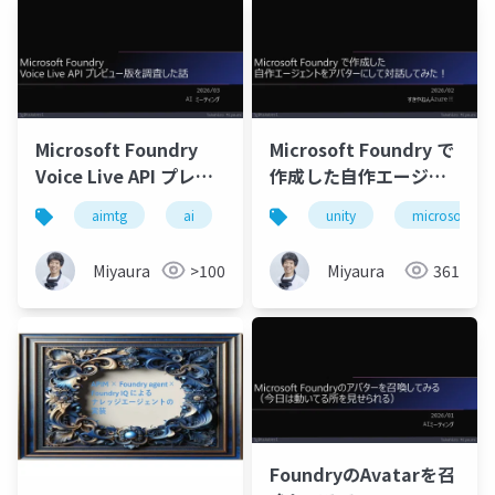
Microsoft Foundry
Microsoft Foundry で
Voice Live API プレビ
作成した自作エージェ
ュー版を調査した話
ントをアバターにして
aimtg
ai
microsoftfoundry
unity
microsoftfou
azure
対話してみた！
Miyaura
>100
Miyaura
361
FoundryのAvatarを召