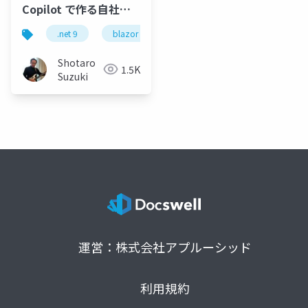
Copilot で作る自社
GPU × 全クラウドAI 協
.net 9
blazor
maui
.net maui
as
調アプリケーション- AI
駆動開発新時代-
Shotaro
1.5K
NVIDIA GPU ハイブリ
Suzuki
ッド×マルチクラウド
実装術-公開
運営：株式会社アプルーシッド
利用規約