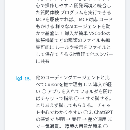
心で操作しやすい 開発環境と統合し
た質問体験 プログラムを実行できる
MCPを駆使すれば、 MCP対応 コード
もかける 様々なAIエージェントを動
かす基盤に！ 導入が簡単 VSCodeの
拡張機能でどの種類のファイルも編
集可能に ルールや指示をファイルと
して保存できる Git管理で他メンバー
に共有
他のコーディングエージェントと比
15.
べてCursorを推す理由 1. 2. 導入が軽
い ○ アプリを入れてフォルダを開け
ばチャットで指示 ○ → すぐ試せる。
とりあえず試してもらえる。 チャッ
ト中心でわかりやすい ○ 3. ChatGPT
の感覚で 説明 → 実行 → 差分適用 ま
で一気通貫。 環境の用意が簡単 ○