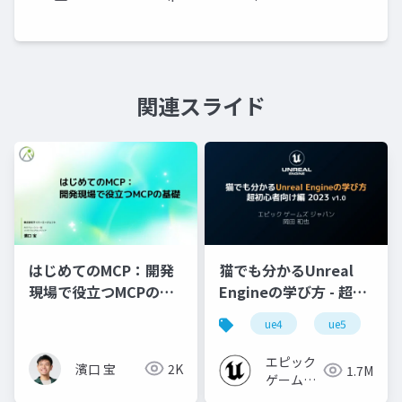
関連スライド
はじめてのMCP：開発
猫でも分かるUnreal
現場で役立つMCPの基
Engineの学び方 - 超初
礎
心者向け編 - 2023 v1.0
ue4
ue5
u
エピック
濱口 宝
2K
1.7M
ゲームズ
ジャパン