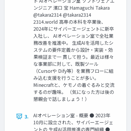
ト AIオペレーション室 ソフトウェアエ
ンジニア 濱口 宝 Hamaguchi Takara
@takara2314 @takara2314
2314.world 高専の本科を卒業後、
2024年にサイバーエージェントに新卒
入社し、 AIオペレーション室で全社業
務改善を推進中。 生成AIを活用したシ
ステムの要件定義から設計・実装・効
果検証まで一 貫して担う。最近は様々
な事業部に対して、既製ツール
（Cursorや Dify等）を業務フローに組
み込む支援を行うことが多い。
Minecraftと、ケモノの着ぐるみと交流
するのが趣味。 （気になった方は後の
懇親会で話しましょう！）
AIオペレーション室 - 概要 ● 2023年
3.
10月に設立された、サイバーエージェ
ントの 生成AI活用推進の専門組織 ●