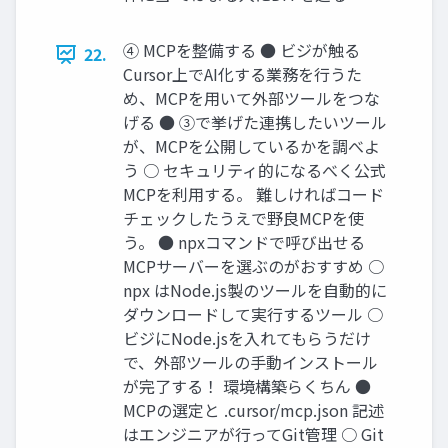
④ MCPを整備する ● ビジが触る
22.
Cursor上でAI化する業務を行うた
め、MCPを用いて外部ツールをつな
げる ● ③で挙げた連携したいツール
が、MCPを公開しているかを調べよ
う ○ セキュリティ的になるべく公式
MCPを利用する。 難しければコード
チェックしたうえで野良MCPを使
う。 ● npxコマンドで呼び出せる
MCPサーバーを選ぶのがおすすめ ○
npx はNode.js製のツールを自動的に
ダウンロードして実行するツール ○
ビジにNode.jsを入れてもらうだけ
で、外部ツールの手動インストール
が完了する！ 環境構築らくちん ●
MCPの選定と .cursor/mcp.json 記述
はエンジニアが行ってGit管理 ○ Git