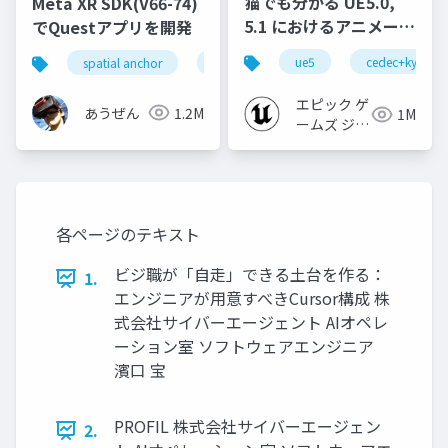
猫でも分かる UE5.0,
Meta XR SDK(V66-74)
5.1 におけるアニメーシ
でQuestアプリを開発
ョンの新機能について
ue5
cedec+kyushu
spatial anchor
unity
quest pro
shapereco
【CEDEC+KYUSHU
2022】
エピック ゲ
あうぜん
1.2M
1M
ームズ ジャ
パン
各ページのテキスト
ビジ職が「自走」できる土台を作る：
1.
エンジニアが用意すべきCursor構成 株
式会社サイバーエージェント AIオペレ
ーション室 ソフトウェアエンジニア
濱口 宝
PROFIL 株式会社サイバーエージェン
2.