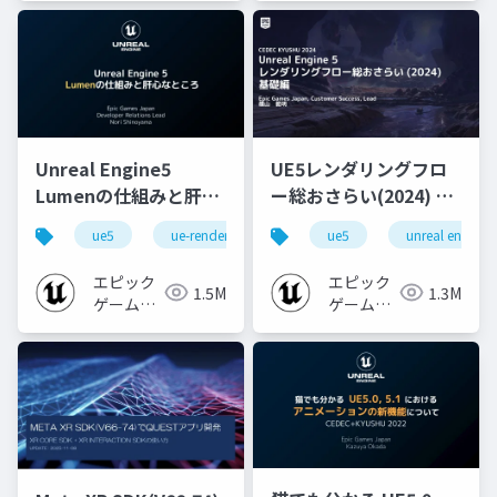
Unreal Engine5
UE5レンダリングフロ
Lumenの仕組みと肝心
ー総おさらい(2024) 基
なところ
礎編！
ue5
ue-rendering
ue-lumen
ue5
unreal engine
[CEDEC+KYUSHU
2024]
エピック
エピック
1.5M
1.3M
ゲームズ
ゲームズ
ジャパン
ジャパン