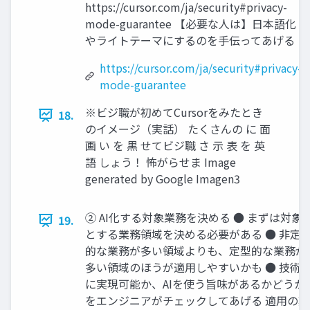
https://cursor.com/ja/security#privacy-
mode-guarantee 【必要な人は】日本語化
やライトテーマにするのを手伝ってあげる
https://cursor.com/ja/security#privacy-
mode-guarantee
※ビジ職が初めてCursorをみたとき
18.
のイメージ（実話） たくさんの に 面
画 い を 黒 せてビジ職 さ 示 表 を 英
語 しょう！ 怖がらせま Image
generated by Google Imagen3
② AI化する対象業務を決める ● まずは対象
19.
とする業務領域を決める必要がある ● 非定
的な業務が多い領域よりも、定型的な業務が
多い領域のほうが適用しやすいかも ● 技術
に実現可能か、AIを使う旨味があるかどうか
をエンジニアがチェックしてあげる 適用の難