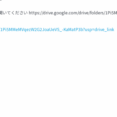
https://drive.google.com/drive/folders/1Pi5MM
ders/1Pi5MMeMVqezW2G2JoaUeVS_-KaMatP3b?usp=drive_link