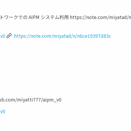
AIPM システム利用 https://note.com/miyatad/n/n
_v0
https://note.com/miyatad/n/n6ce19397d83c
com/miyatti777/aipm_v0
_v0