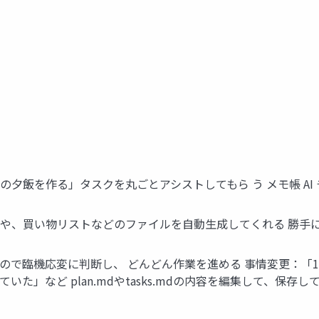
カレーの⼣飯を作る」タスクを丸ごとアシストしてもら う メモ帳 AI
レシピや、買い物リストなどのファイルを⾃動⽣成してくれる 勝
ので臨機応変に判断し、 どんどん作業を進める 事情変更：「1
た」など plan.mdやtasks.mdの内容を編集して、保存して