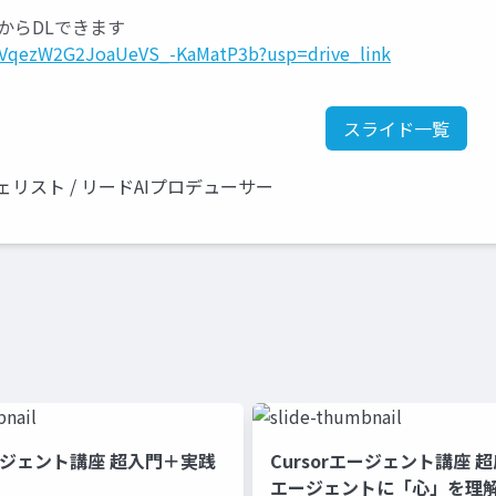
からDLできます
MeMVqezW2G2JoaUeVS_-KaMatP3b?usp=drive_link
スライド一覧
リスト / リードAIプロデューサー
エージェント講座 超入門＋実践
Cursorエージェント講座 超応
エージェントに「心」を理