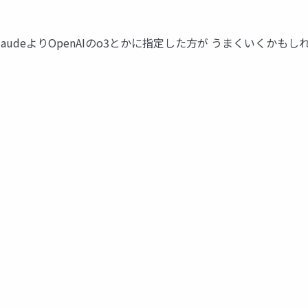
audeよりOpenAIのo3とかに指定した方が うまくいくかもし