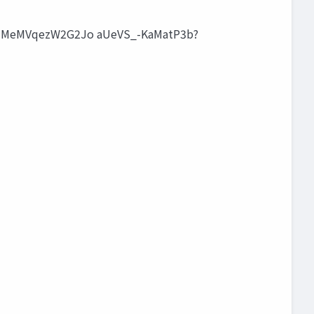
eMVqezW2G2Jo aUeVS_-KaMatP3b?