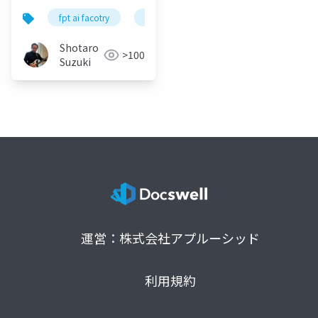
fpt ai facotry
gpu cloud
nvidia
google c
Shotaro
>100
Suzuki
運営：株式会社アプルーシッド
利用規約