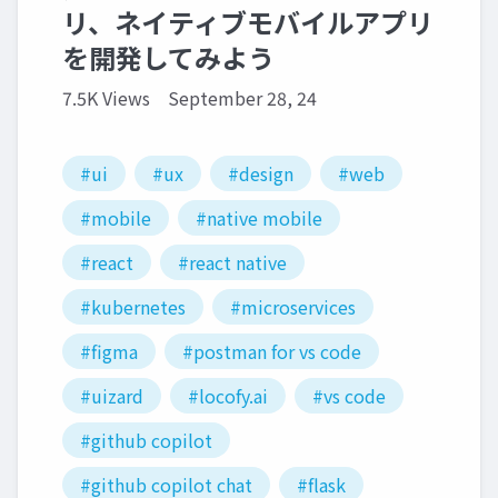
リ、ネイティブモバイルアプリ
を開発してみよう
7.5K Views
September 28, 24
#ui
#ux
#design
#web
#mobile
#native mobile
#react
#react native
#kubernetes
#microservices
#figma
#postman for vs code
#uizard
#locofy.ai
#vs code
#github copilot
#github copilot chat
#flask