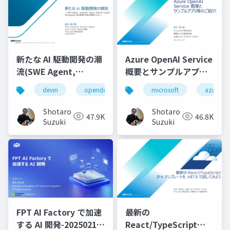
新たな AI 駆動開発の潮
Azure OpenAI Service
流(SWE Agent,
概要とサンプルアプリ
AutoDev,Devin,
等のご紹介
devin
opendevin
azure
microsoft
autodev
azure
GitHub Copilot
Workspace等)
Shotaro
Shotaro
47.9K
46.8K
Suzuki
Suzuki
FPT AI Factory で加速
最新の
する AI 開発-20250213-
React/TypeScript