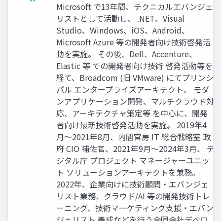
Microsoft で13年間、テクニカルエバンジェ
リストとして活動し、 .NET、Visual
Studio、Windows、iOS、Android、
Microsoft Azure 等の開発者向け技術啓発活
動を実施。 その後、Dell、Accenture、
Elastic 等 での開発者向け技術 啓発活動等を
経て、Broadcom (旧 VMware) にてプリンシ
パル エンタープライズアーキテクト。 モダ
ンアプリケーション開発、マルチクラウド対
応、アーキテクチャ策定等 を中心に、開発
者向け最新技術啓発活動を実施。 2019年4
月〜2021年8月、内閣官房 IT 総合戦略室 政
府 CIO 補佐官、2021年9月〜2024年3月、 デ
ジタル庁 プロジェクト マネージャーユニッ
ト ソリューションアーキテクトを兼務。
2022年、企業向けに技術顧問・エバンジェ
リスト業務、クラウド/AI 等の開発技術トレ
ーニング、技術マーケティング支援・エバン
ジェリスト 養成などを行う合同会社デベロ