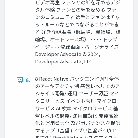
ビデオ再生 ファンとの絆を深めるデジ
タル体験 ファンとの絆を深める ファ
ンのコミュニティ 選手とファンはチャ
ットルームなどでつながることができ
る 好きな競馬場（競馬場、競艇場、競
輪場、オートレース場） • • • • トップ
ページ • • • 登録画面 • パーソナライズ
Developer Advocate ©︎ 2024,
Developer Advocate, LLC.
8 React Native バックエンド API 全体
8.
のアーキテクチャ例 基盤レベルでのア
ジャイル開発/ 運用 ユーザー認証 マイ
クロサービス イベント管理 マイクロ
サービス AI 検索 マイクロサービス 基
盤レベルの開発/ 運用⾃動化 開発⾼速
化と運用省⼒化 及びガバナンスを提供
するアプリ基盤 (アプリ基盤が CI/CD
を提供) React Native カスタマイズ可