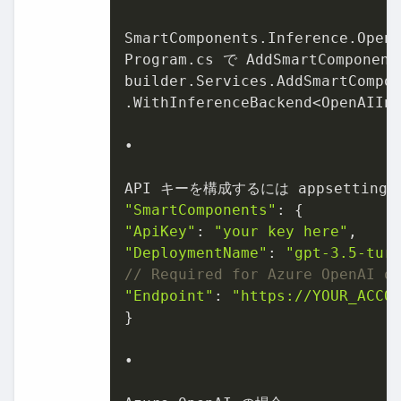
SmartComponents.Inference.
Program.cs で AddSmartCompo
builder.Services.AddSmartCompon
.WithInferenceBackend<OpenAIInf
•

"SmartComponents"
"ApiKey"
: 
"your key here"
"DeploymentName"
: 
"gpt-3.5-tur
// Required for Azure OpenAI o
"Endpoint"
: 
"https://YOUR_ACCO
}

•
