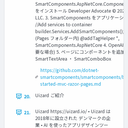
SmartComponents.AspNetCore.Compon
をインストール Developer Advocate ©︎ 2024, 
LLC. 3. SmartComponents をアプリケーショ
//Add services to container
builder.Services.AddSmartComponents(); 2
(Pages フォルダー内) @addTagHelper *,
SmartComponents.AspNetCore 4. Op
要な場合) 5. ページにコンポーネントを追加 ・ S
SmartTextArea ・ SmartComboBox
https://github.com/dotnet-
smartcomponents/smartcomponents/blo
started-mvc-razor-pages.md
Uizard ご紹介
20.
Uizard https://uizard.io/ • Uizard は
21.
2018年に設立された デンマークの企
業 • AI を使ったアプリデザインツー