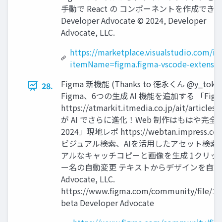
手動で React の コンポーネントを作成でき
Developer Advocate ©︎ 2024, Developer
Advocate, LLC.
https://marketplace.visualstudio.com/it
itemName=figma.figma-vscode-extensio
Figma 新機能 (Thanks to 徳永くん @y_to
28.
Figma、6つの生成 AI 機能を追加する 「Figm
https://atmarkit.itmedia.co.jp/ait/article
が AI でさらに進化！Web 制作はもはや完全⾃動
2024」現地レポ https://webtan.impress.co.jp/e
ビジュアル検索、AIを活用したアセット検索
アルなキャッチコピーと画像を生成 1クリッ
ー名の⾃動変更 テキストからデザインを⾃動生成 ※ ©
Advocate, LLC.
https://www.figma.com/community/file/13
beta Developer Advocate