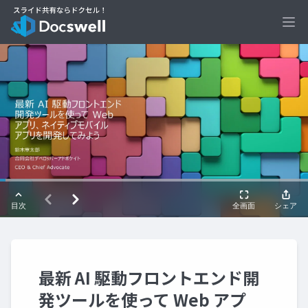
Ope
最新 AI 駆動フロントエンド開
発ツールを使って Web アプ