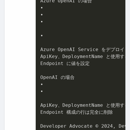
Azure OpenAI の場合

•

•

•

•

Azure OpenAI Service をデプロイ

ApiKey、DeploymentName と使用す
Endpoint に値を設定

OpenAI の場合

•

•

ApiKey、DeploymentName と使用す
Endpoint 構成の行は完全に削除

Developer Advocate ©︎ 
2024
, Deve