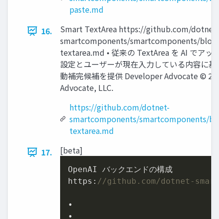
paste.md
Smart TextArea https://github.com/dotnet-
16.
smartcomponents/smartcomponents/blob/
textarea.md • 従来の TextArea を AI 
設定とユーザーが現在入⼒している内容に基
動補完候補を提供 Developer Advocate ©︎ 2024
Advocate, LLC.
https://github.com/dotnet-
smartcomponents/smartcomponents/blo
textarea.md
[beta]
17.
OpenAI バックエンドの構成

https:
//github.com/dotnet-smar
•

•
