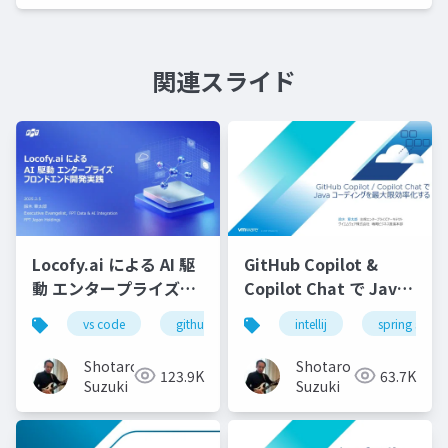
関連スライド
Locofy.ai による AI 駆
GitHub Copilot &
動 エンタープライズフ
Copilot Chat で Java
ロンドエンド開発実践-
コーディングを最大限
vs code
github copilot
intellij
gemini
spring starte
locofy.ai
s
効率化する-配布用
Shotaro
Shotaro
123.9K
63.7K
Suzuki
Suzuki