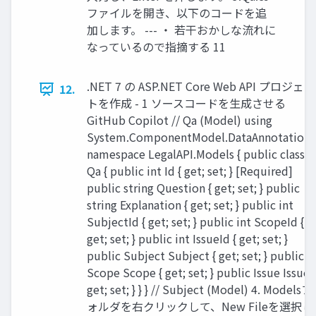
ファイルを開き、以下のコードを追
加します。 --- ・ 若⼲おかしな流れに
なっているので指摘する 11
.NET 7 の ASP.NET Core Web API プロジェク
12.
トを作成 - 1 ソースコードを⽣成させる
GitHub Copilot // Qa (Model) using
System.ComponentModel.DataAnnotations
namespace LegalAPI.Models { public class
Qa { public int Id { get; set; } [Required]
public string Question { get; set; } public
string Explanation { get; set; } public int
SubjectId { get; set; } public int ScopeId {
get; set; } public int IssueId { get; set; }
public Subject Subject { get; set; } public
Scope Scope { get; set; } public Issue Issue {
get; set; } } } // Subject (Model) 4. Modelsフ
ォルダを右クリックして、New Fileを選択し