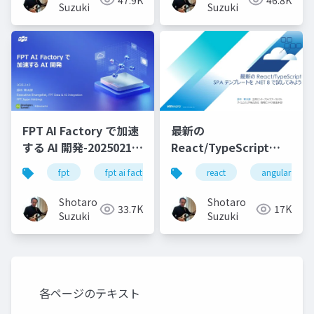
Suzuki
Suzuki
FPT AI Factory で加速
最新の
する AI 開発-20250213-
React/TypeScript
公開版
SPA テンプレートを
fpt
fpt ai factory
generative ai
react
angular
azure
.NET 8 で試してみよう
Shotaro
Shotaro
33.7K
17K
Suzuki
Suzuki
各ページのテキスト