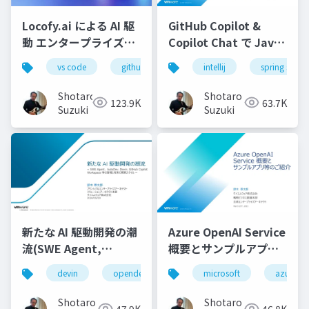
Locofy.ai による AI 駆
GitHub Copilot &
動 エンタープライズフ
Copilot Chat で Java
ロンドエンド開発実践-
コーディングを最大限
vs code
github copilot
intellij
gemini
spring starte
locofy.ai
s
効率化する-配布用
Shotaro
Shotaro
123.9K
63.7K
Suzuki
Suzuki
新たな AI 駆動開発の潮
Azure OpenAI Service
流(SWE Agent,
概要とサンプルアプリ
AutoDev,Devin,
等のご紹介
devin
opendevin
azure
microsoft
autodev
azure
GitHub Copilot
Workspace等)
Shotaro
Shotaro
47.9K
46.8K