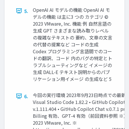
OpenAI AI モデルの機能 OpenAI AI モ
5.
デルの機能 は主に3 つの カテゴリ ©
2023 VMware, Inc. 機能 例 ⾃然⾔語の
⽣成 GPT さまざまな読み取りレベル
の複雑なテキストの 要約、⽂章の⽂⾔
の代替の提案など コードの⽣成
Codex プログラミング⾔語間でのコー
ドの翻訳、コード 内のバグの特定とト
ラブルシューティングなど イメージの
⽣成 DALL-E テキスト説明からのパブ
リケーション⽤イメージ の⽣成など 5
今回の実⾏環境 2023年9⽉23⽇時点での最新版
6.
Visual Studio Code 1.82.2 • GitHub Copilot
v.1.111.404 • GitHub Copilot Chat v.0.7.1 pre
Billing 有効、GPT-4 有効（前回資料参照 ※）
2023 VMware, Inc. ※