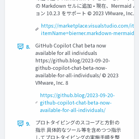
の Markdown セルに追加 • 現在、Mermaid 
ョン 10.2.3 をサポート © 2023 VMware, Inc. 7
https://marketplace.visualstudio.com/ite
itemName=bierner.markdown-mermaid
GitHub Copilot Chat beta now
8.
available for all individuals
https://github.blog/2023-09-20-
github-copilot-chat-beta-now-
available-for-all-individuals/ © 2023
VMware, Inc. 8
https://github.blog/2023-09-20-
github-copilot-chat-beta-now-
available-for-all-individuals/
プロトタイピングのスコープと⽅針の
9.
指⽰ 具体的なツール等を含めつつ指⽰
してプロトタイピングの実施⼿順を整