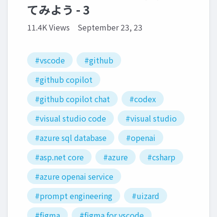
てみよう - 3
11.4K Views
September 23, 23
#vscode
#github
#github copilot
#github copilot chat
#codex
#visual studio code
#visual studio
#azure sql database
#openai
#asp.net core
#azure
#csharp
#azure openai service
#prompt engineering
#uizard
#figma
#figma for vscode