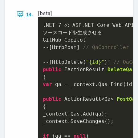
[beta]
14.
.NET 
7
 の ASP.NET Core Web A
ソースコードを⽣成させる

GitHub Copilot

--[HttpPost] 
// QaController
--[HttpDelete(
"{id}"
)] 
// QaCo
public
 IActionResult 
DeleteQa
(
var
 qa = _context.Qas.Find(id);
public
 ActionResult<Qa> 
PostQa
{

_context.Qas.Add(qa);

_context.SaveChanges();

if
 (qa == 
null
)
