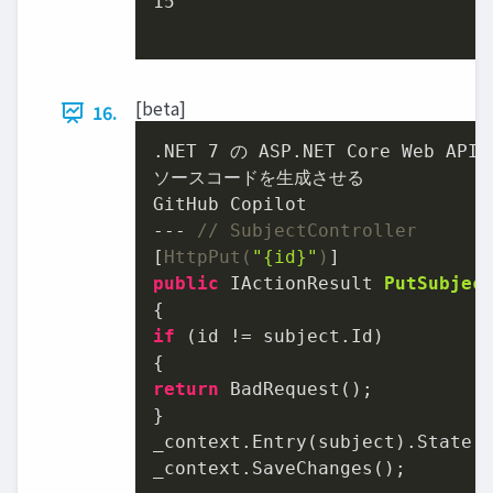
15
[beta]
16.
.NET 
7
 の ASP.NET Core Web A
ソースコードを⽣成させる

GitHub Copilot

--- 
// SubjectController
[
HttpPut(
"{id}"
)
public
 IActionResult 
PutSubjec
if
 (id != subject.Id)

return
 BadRequest();

}

_context.Entry(subject).State =
_context.SaveChanges();
