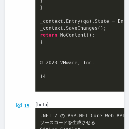
}

}

_context.Entry(qa).State = Enti
return
 NoContent();

}

---

© 
2023
 VMware, Inc.

14
[beta]
15.
.NET 
7
 の ASP.NET Core Web A
ソースコードを⽣成させる
