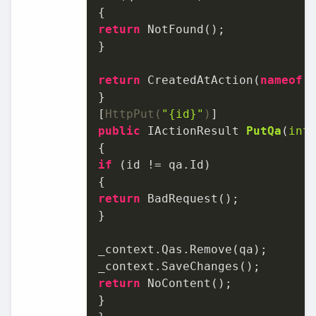
return
 NotFound();

}

return
 CreatedAtAction(
nameof
(
}

[
HttpPut(
"{id}"
)
public
 IActionResult 
PutQa
(
int
if
 (id != qa.Id)

return
 BadRequest();

}

_context.Qas.Remove(qa);

return
 NoContent();

}
