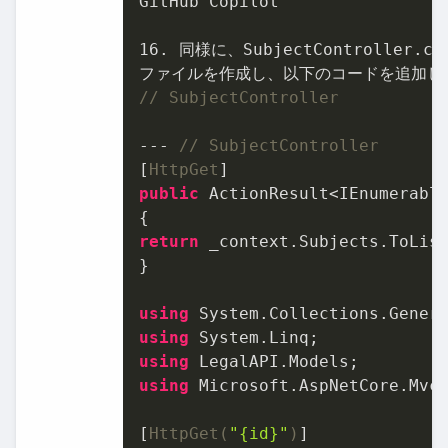
GitHub Copilot

16.
 同様に、SubjectController.cs、
// SubjectController
--- 
// SubjectController
[
HttpGet
public
 ActionResult<IEnumerable
return
 _context.Subjects.ToList
}

using
using
using
using
 Microsoft.AspNetCore.Mvc;
[
HttpGet(
"{id}"
)