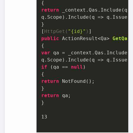
return
 _context.Qas.Include(q =
q.Scope).Include(q => q.Issue).
}

[
HttpGet(
"{id}"
)
public
 ActionResult<Qa> 
GetQa
(
var
 qa = _context.Qas.Include(q
if
 (qa == 
null
)

return
 NotFound();

return
 qa;

}

13