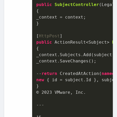
public
SubjectController
(
Legal
{

_context = context;

}

[
HttpPost
public
 ActionResult<Subject> 
P
{

_context.Subjects.Add(subject);
_context.SaveChanges();

--
return
 CreatedAtAction(
nameo
new
 { id = subject.Id }, subjec
}

© 
2023
 VMware, Inc.

---
