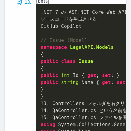
[beta]
13.
.NET 
7
 の ASP.NET Core Web A
ソースコードを⽣成させる

GitHub Copilot

// Issue (Model)
namespace
LegalAPI.Models
public
class
Issue
public
int
 Id { 
get
; 
set
public
string
 Name { 
get
; 
set
; 
}

13.
14.
15.
using