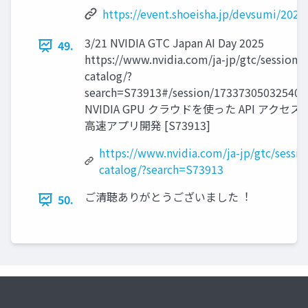
https://event.shoeisha.jp/devsumi/202
3/21 NVIDIA GTC Japan AI Day 2025
49.
https://www.nvidia.com/ja-jp/gtc/session-
catalog/?
search=S73913#/session/173373050325400
NVIDIA GPU クラウドを使った API アクセ
⾼速アプリ開発 [S73913]
https://www.nvidia.com/ja-jp/gtc/sessio
catalog/?search=S73913
ご清聴ありがとうございました︕
50.