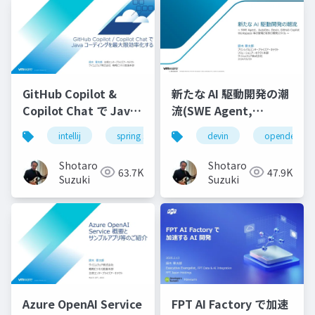
GitHub Copilot &
新たな AI 駆動開発の潮
Copilot Chat で Java
流(SWE Agent,
コーディングを最大限
AutoDev,Devin,
intellij
spring starter
github
devin
github copil
opendevin
効率化する-配布用
GitHub Copilot
Workspace等)
Shotaro
Shotaro
63.7K
47.9K
Suzuki
Suzuki
Azure OpenAI Service
FPT AI Factory で加速