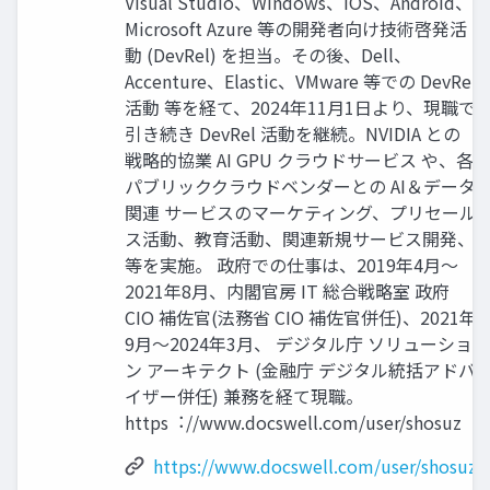
Visual Studio、Windows、iOS、Android、
Microsoft Azure 等の開発者向け技術啓発活
動 (DevRel) を担当。その後、Dell、
Accenture、Elastic、VMware 等での DevRel
活動 等を経て、2024年11⽉1⽇より、現職で
引き続き DevRel 活動を継続。NVIDIA との
戦略的協業 AI GPU クラウドサービス や、各
パブリッククラウドベンダーとの AI＆データ
関連 サービスのマーケティング、プリセール
ス活動、教育活動、関連新規サービス開発、
等を実施。 政府での仕事は、2019年4⽉〜
2021年8⽉、内閣官房 IT 総合戦略室 政府
CIO 補佐官(法務省 CIO 補佐官併任)、2021年
9⽉〜2024年3⽉、 デジタル庁 ソリューショ
ン アーキテクト (⾦融庁 デジタル統括アドバ
イザー併任) 兼務を経て現職。
https︓//www.docswell.com/user/shosuz
https://www.docswell.com/user/shosuz