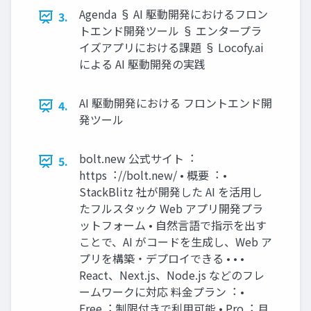
Agenda § AI 駆動開発におけるフロン
3.
トエンド開発ツール § エンタープラ
イズアプリにおける課題 § Locofy.ai
による AI 駆動開発の実践
AI 駆動開発における フロントエンド開
4.
発ツール
bolt.new 公式サイト︓
5.
https︓//bolt.new/ • 概要︓ •
StackBlitz 社が開発した AI を活⽤し
たフルスタック Web アプリ開発プラ
ットフォーム • ⾃然⾔語で指⽰を出す
ことで、AI がコードを⽣成し、Web ア
プリを構築・デプロイできる • • •
React、Next.js、Node.js などのフレ
ームワークに対応 料⾦プラン︓ •
Free︓ 制限付きで利⽤可能 • Pro︓ ⽉