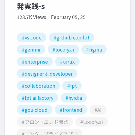
発実践-s
123.7K Views
February 05, 25
#vs code
#github copilot
#gemini
#locofy.ai
#figma
#enterprise
#ui/ux
#designer & developer
#collaboration
#fpt
#fpt ai factory
#nvidia
#gpu cloud
#frontend
#AI
#フロントエンド開発
#Locofy.ai
#エンタープライズアプリ