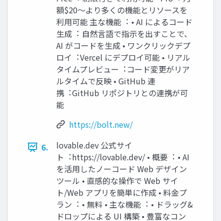
額$20〜より多くの機能とリソースを
利⽤可能 主な機能︓ • AI によるコード
⽣成︓ ⾃然⾔語で指⽰を出すことで、
AI がコードを⽣成 • ワンクリックデプ
ロイ︓Vercel にデプロイ可能 • リアル
タイムプレビュー︓コード変更がリア
ルタイムで反映 • GitHub 連
携︓GitHub リポジトリとの連携が可
能
https://bolt.new/
lovable.dev 公式サイ
6.
ト︓https://lovable.dev/ • 概要︓ • AI
を活⽤したノーコード Web デザイン
ツール • 直感的な操作で Web サイ
ト/Web アプリを簡単に作成 • 料⾦プ
ラン︓ • 無料 • 主な機能︓ • ドラッグ&
ドロップによる UI 構築 • 豊富なコン