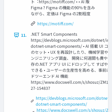
ト︓https://motiff.com/ • • AI 版
Figma ? Figma の機能の90％を含み
ながら、定価は Figma の2割程度
https://motiff.com/
.NET Smart Components
11.
https://devblogs.microsoft.com/dotnet/int
dotnet-smart-components/ • AI 搭載 U
のセット • UX を再設計したり、機械学習や
ンジニアリング調査、 開発に何週間も費やす必
存の.NET アプリ UI にドロップして すば
できる • ユーザーの⽣産性を⾼める、事前に
ドツーエンド AI 機能
https://www.docswell.com/s/shosuz/ZM1M
27-154837
https://devblogs.microsoft.com/dotnet/
dotnet-smart-components/
https://www.docswell.com/s/shosuz/Z