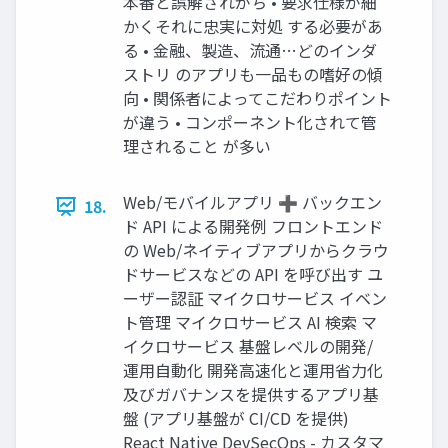
本番と誤解されがち • 要求仕様が細
かくそれに忠実に対処 する必要があ
る • ⾦融、製造、流通…どのインダ
ストリ のアプリも⼀品もの嗜好の傾
向 • 関係者によってこだわりポイント
が違う • コンポーネント化されて管
理されること が多い
Web/モバイルアプリ ➕ バックエン
18.
ド API による開発例 フロントエンド
の Web/ネイティブアプリからクラウ
ドサービスなどの API を呼び出す ユ
ーザー認証 マイクロサービス イベン
ト管理 マイクロサービス AI 検索 マ
イクロサービス 基盤レベルの開発/
運⽤⾃動化 開発⾼速化と運⽤省⼒化
及びガバナンスを提供するアプリ基
盤 (アプリ基盤が CI/CD を提供)
React Native DevSecOps - カスタマ