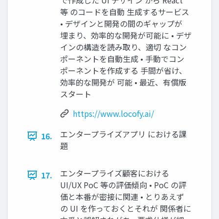
で作成した UI デザイン から React
等 のコードを⾃動 ⽣成するサービス
• デザインと開発の間のギャップが
埋まり、効率的な開発が可能に • デザ
インの構造を読み取り、適切 なコン
ポーネントを⾃動⽣成 • ⼿動でコン
ポーネントを作成する ⼿間が省け、
効率的な開発が 可能 • 最近、有償版
スタート
https://www.locofy.ai/
エンタープライズアプリ における課
16.
題
エンタープライズ顧客における
17.
UI/UX PoC 等の評価傾向 • PoC の評
価と本番が密接に関連 • とりあえず
の UI を作っておくとそれが 関係者に