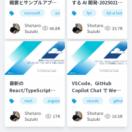
概要とサンプルアプリ
する AI 開発-20250213-
等のご紹介
公開版
microsoft
azure
openai
fpt
.net
fpt ai factory
py
Shotaro
Shotaro
46.8K
33.7K
Suzuki
Suzuki
最新の
VSCode、GitHub
React/TypeScript
Copilot Chat で Web
SPA テンプレートを
アプリを開発してみよ
react
angular
vue
vscode
node.js
github
vite
.NET 8 で試してみよう
う - 2
Shotaro
Shotaro
17K
16.5K
Suzuki
Suzuki