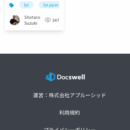
ーメントによる実社会
fpt
fpt japan
ai
genai
nvidia
での AI アプリケーショ
ン推進 -
Shotaro
347
Suzuki
運営：株式会社アプルーシッド
利用規約
プライバシーポリシー