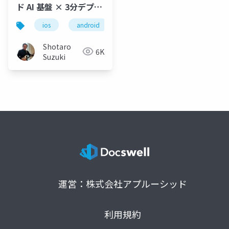
ド AI 基盤 × 3分デプロ
イで実装するモバイル
ios
android
xcode
vs code
copi
アプリ + AI Agent
Shotaro
6K
Suzuki
運営：株式会社アプルーシッド
利用規約