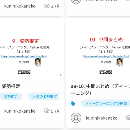
kunihikokaneko
1.7K
9. 姿勢推定
ae-10. 中間まとめ（ディー
ーニング）
姿勢推定
人体の姿勢推定
頭部の姿勢推定
オブジェク
の特徴ベクトル，単語の類似度）
金子邦彦研究室
ディープラーニングの種類
kunihikokaneko
5.7K
kunihikokaneko