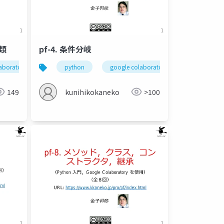
種類
pf-4. 条件分岐
aboratory
金子邦彦研究室
計算誤差
python
データの種類
google colaboratory
type
条件分岐
金子邦
149
kunihikokaneko
>100