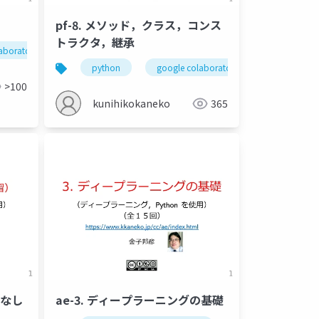
pf-8. メソッド，クラス，コンス
トラクタ，継承
aboratory
関数定義
関数呼び出し
def
return
金子邦彦研究室
金子邦彦研究室
python
google colaboratory
クラス
>100
kunihikokaneko
365
師なし
ae-3. ディープラーニングの基礎