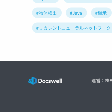
#物体検出
#Java
#継承
#リカレントニューラルネットワーク
運営：株