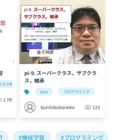
習
pi-9. スーパークラス，サブクラ
ス，継承
類
マスク検出法
事前学習済みモデル
マスク有り顔の検出
パノプティック・セグメンテーション
マスク無し顔の検出
デ
java
プログラミング
スーパークラス
1.7K
kunihikokaneko
123
門
#機械学習
#プログラミング