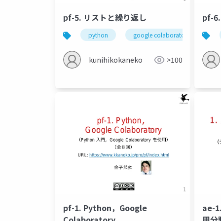
pf-5. リストと繰り返し
pf-
python
google colaboratory
リ
kunihikokaneko
>100
pf-1. Python，Google
ae-
Colaboratory
用分