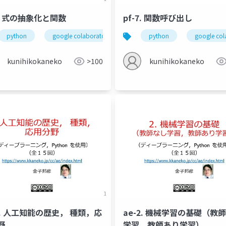
6. 式の抽象化と関数
pf-7. 関数呼び出し
スト
python
繰り返し
google colaboratory
for
金子邦彦研究室
関数
python
式の抽象化
google col
kunihikokaneko
>100
kunihikokaneko
1. 人工知能の歴史， 種類，応
ae-2. 機械学習の基礎（教
野
学習，教師あり学習）