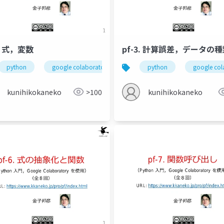
2. 式，変数
pf-3. 計算誤差，データの
python
google colaboratory
式
python
変数
google col
print
モデルの応用
オブジェクトのマッピング
金子邦彦研究室
kunihikokaneko
>100
kunihikokaneko