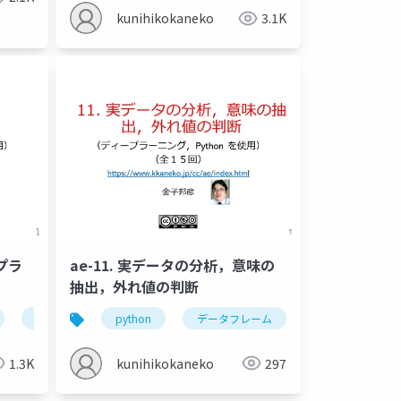
kunihikokaneko
3.1K
プラ
ae-11. 実データの分析，意味の
抽出，外れ値の判断
トの姿勢推定
ディープラーニング
人工知能
金子邦彦研究
ディープラーニングの用途
python
データフレーム
ディープラーニングの仕組み
ヒストグラム
1.3K
kunihikokaneko
297