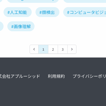
#人工知能
#顔検出
#コンピュータビジ
#画像理解
1
2
3
式会社アプルーシッド
利用規約
プライバシーポ