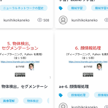
ython
ニューラルネットワークの歴史
python プログラムの実行
ニューラルネットワークの種類
google colaboratory
機械学習
機械学習
g
kunihikokaneko
508
kunihikokaneko
-5. 物体検出，セグメンテーシ
ae-6. 顔情報処理
顔情報処理
顔情報
ューラルネットワーク
画像理解
物体検出
全結合層
セグメンテーション
畳み込み層
ディープラー
セグメンテー
kunihikokaneko