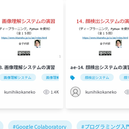
-13. 画像理解システムの演習
ae-14. 顔検出システムの演
能社会
画像理解システム
ディープラーニング
画像理解の応用例
人工知能
顔検出システム
セグメンテーションの種
金子邦彦研究室
顔
kunihikokaneko
1.4K
kunihikokaneko
#Google Colaboratory
#プログラミング入