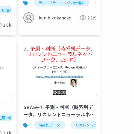
ディープラーニングの仕組み
ディープラーニング
の仕組み
oogle アカウント
ニューラルネットワークの応用分野
学習
コードセルの作成
検証
iris データセット
ディープラーニング
金子邦彦研究室
教師有り学
人工知
kunihikokaneko
2.1K
3.6K
ae7ae-7. 予測・判断（時系列デ
ータ，リカレントニューラルネッ
処理の種類
顔検出
顔ランドマーク
顔検証
顔識
トワーク，LSTM）
ニング
ションの仕組み
人工知能
セグメンテーションの種類
時系列データ
金子邦彦研究室
リカレントニューラルネットワーク
ディープラーニング
2.1K