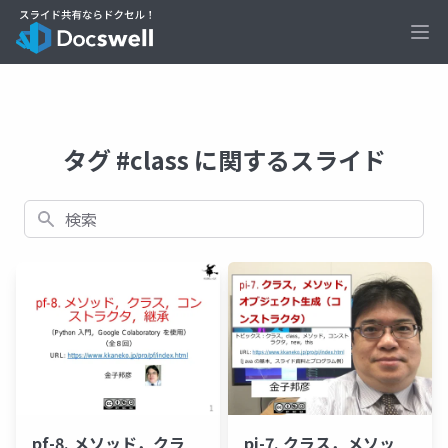
Ope
タグ #class に関するスライド
検索
pf-8. メソッド，クラ
pi-7. クラス，メソッ