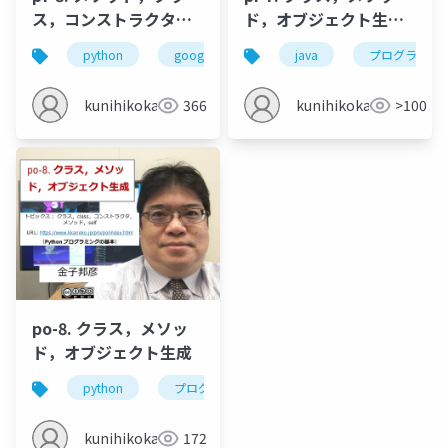
ス，コンストラクタ，
ド，オブジェクト生成
継承
（コンストラクタ）
python
google colaboratory
java
クラス
プログラミン
メ
kunihikokaneko
366
kunihikokaneko
>100
po-8. クラス，メソッ
ド，オブジェクト生成
python
プログラミング
クラス
オブジェ
kunihikokaneko
172