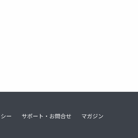
類
事前学習済みモデル
パノプティック・セグメンテーション
リシー
サポート・お問合せ
マガジン