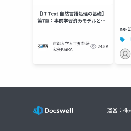
【IT Text 自然言語処理の基礎】
第7章：事前学習済みモデルと転
移学習
ae
京都大学人工知能研
24.5K
究会KaiRA
運営：株