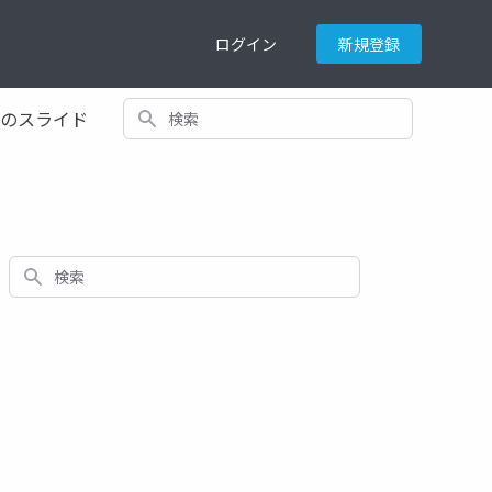
ログイン
新規登録
検索
てのスライド
検索