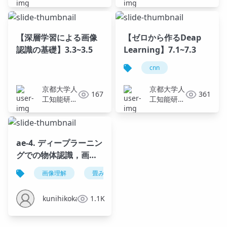
会KaiRA
会KaiRA
【深層学習による画像
【ゼロから作るDeap
認識の基礎】3.3~3.5
Learning】7.1~7.3
cnn
京都大学人
京都大学人
167
361
工知能研究
工知能研究
会KaiRA
会KaiRA
ae-4. ディープラーニン
グでの物体認識，画像
分類
画像理解
畳み込み
畳み込みニューラルネットワ
kunihikokaneko
1.1K