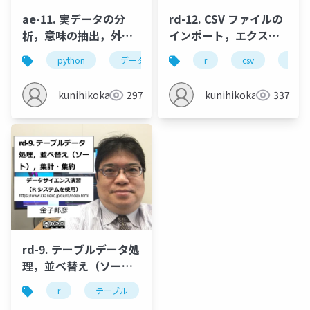
ae-11. 実データの分
rd-12. CSV ファイルの
析，意味の抽出，外れ
インポート，エクスポ
値の判断
ート
python
データフレーム
r
ヒストグラム
csv
イン
ク
kunihikokaneko
297
kunihikokaneko
337
rd-9. テーブルデータ処
理，並べ替え（ソー
ト），集計・集約
r
テーブル
ソート
集計・集約
デ