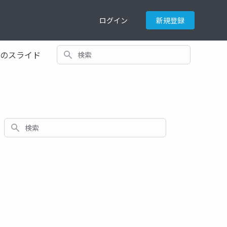
ログイン
新規登録
検索
てのスライド
検索