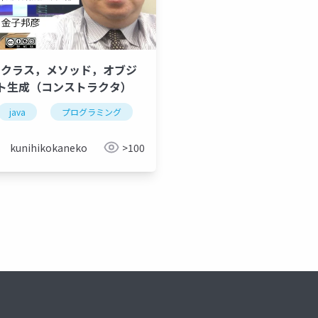
-7. クラス，メソッド，オブジ
ト生成（コンストラクタ）
ラス
java
メソッド
プログラミング
コンストラクタ
クラス
継承
class
スーパーク
メソッド
kunihikokaneko
>100