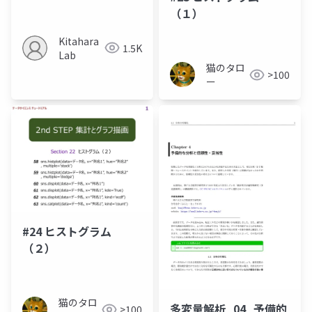
可視化システムの提案
（１）
Kitahara
1.5K
Lab
猫のタロ
>100
ー
#24 ヒストグラム
（２）
猫のタロ
多変量解析_04_予備的
>100