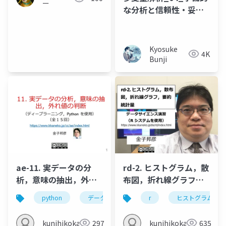
ー
な分析と信頼性・妥当
性
Kyosuke
4K
Bunji
ae-11. 実データの分
rd-2. ヒストグラム，散
析，意味の抽出，外れ
布図，折れ線グラフ，
値の判断
要約統計量
python
データフレーム
r
ヒストグラム
ヒストグラム
ク
kunihikokaneko
297
kunihikokaneko
635