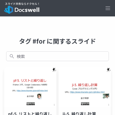
Ope
タグ #for に関するスライド
検索
pf-5. リストと繰り返し
ji-5. 繰り返し計算