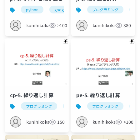
python
google colaboratory
プログラミング
リスト
繰
jav
kunihikokaneko
>100
kunihikokaneko
380
cp-5. 繰り返し計算
pe-5. 繰り返し計算
プログラミング
c
while
プログラミング
for
繰り
pas
kunihikokaneko
150
kunihikokaneko
>100