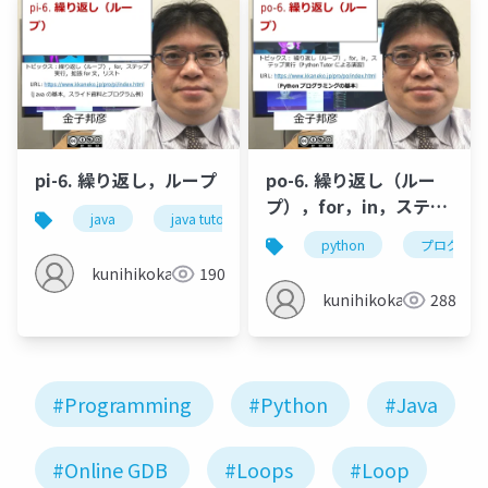
pi-6. 繰り返し，ループ
po-6. 繰り返し（ルー
プ），for，in，ステッ
java
java tutor
繰り返し
for
ス
プ実行
python
プログラミ
kunihikokaneko
190
kunihikokaneko
288
#Programming
#Python
#Java
#Online GDB
#Loops
#Loop