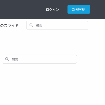
ログイン
新規登録
検索
てのスライド
検索