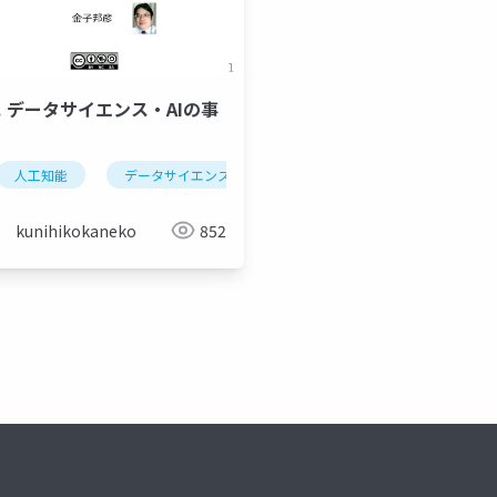
2. データサイエンス・AIの事
能社会
ディープラーニング
人工知能
金子邦彦研究室
人工知能
データサイエンス
平均
人工知能による分類
kunihikokaneko
852