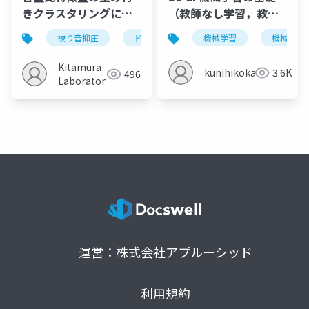
きクラスタリングに基
（教師なし学習，教師
づくドラムセット収録
あり学習）
被り音抑圧
ドラムセット
機械学習
クラスタリング
機械学習
時の被り音抑圧
Kitamura
kunihikokaneko
3.6K
496
Laboratory
運営：株式会社アプルーシッド
利用規約