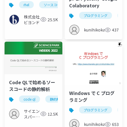
動
Colaboratory
rhel
ソースコード
プログラミング
ソ
株式会社
25.5K
ビヨンド
kunihikokaneko
437
Code QLで始めるソー
スコードの静的解析
Windows で C プログ
ラミング
code ql
静的解析
device driver
プログラミング
c
サイエン
12.5K
スパーク
の勉強会
kunihikokaneko
653