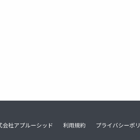
習
検証
iris データセット
教師有り学習
教師無し
式会社アプルーシッド
利用規約
プライバシーポ