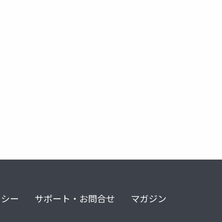
学習
予測
クラスタリング
分離
ディープラーニン
リシー
サポート・お問合せ
マガジン