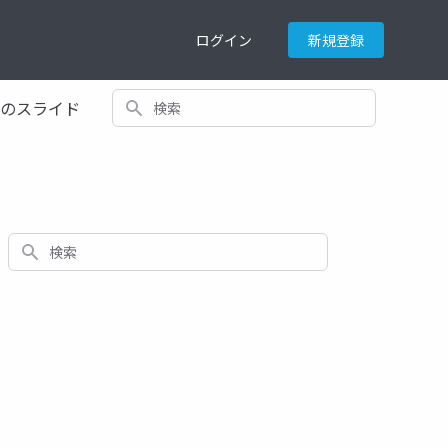
ログイン
新規登録
検索
てのスライド
検索