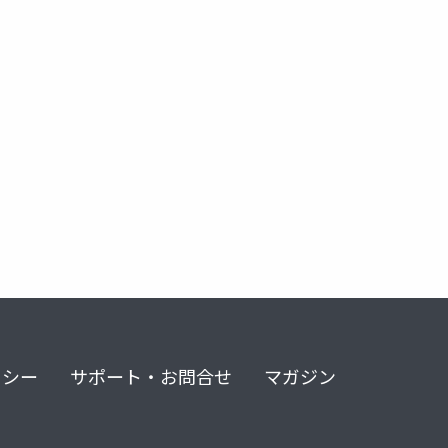
人工知能
金子邦彦研究室
リシー
サポート・お問合せ
マガジン