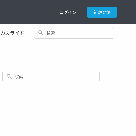
ログイン
新規登録
検索
てのスライド
検索