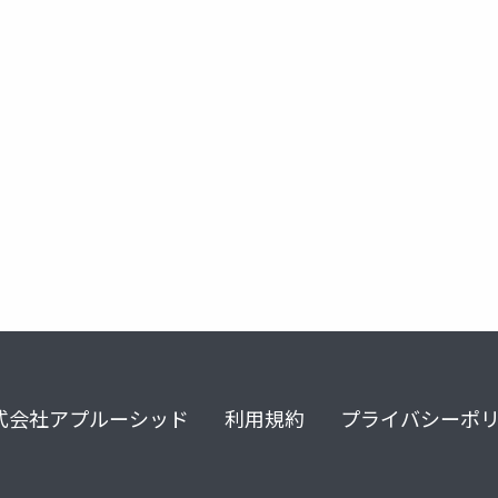
マスク有り顔の検出
マスク無し顔の検出
ディープラーニング
式会社アプルーシッド
利用規約
プライバシーポ