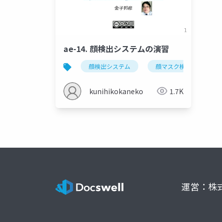
ae-14. 顔検出システムの演習
顔検出システム
顔マスク検出法
kunihikokaneko
1.7K
運営：株