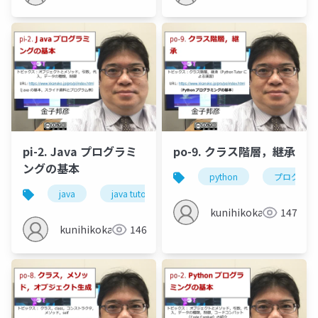
pi-2. Java プログラミ
po-9. クラス階層，継承
ングの基本
python
プログラミ
java
java tutor
オブジェクト
メソッド
kunihikokaneko
147
kunihikokaneko
146