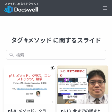
Ope
タグ #メソッド に関するスライド
検索
pf-8. メソッド，クラ
pi-13. 今までの総まと