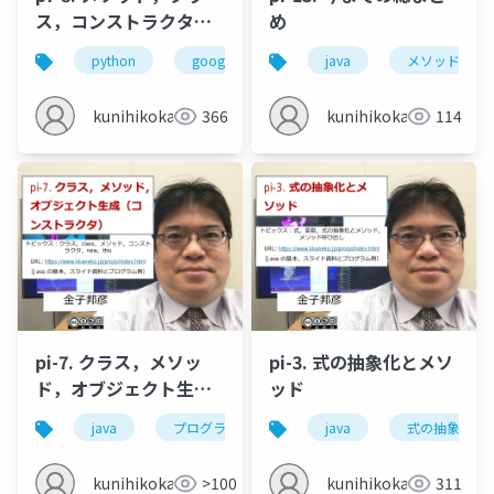
ス，コンストラクタ，
め
継承
python
google colaboratory
java
クラス
メソッド
メ
kunihikokaneko
366
kunihikokaneko
114
pi-7. クラス，メソッ
pi-3. 式の抽象化とメソ
ド，オブジェクト生成
ッド
（コンストラクタ）
java
プログラミング
クラス
java
式の抽象化
class
kunihikokaneko
>100
kunihikokaneko
311