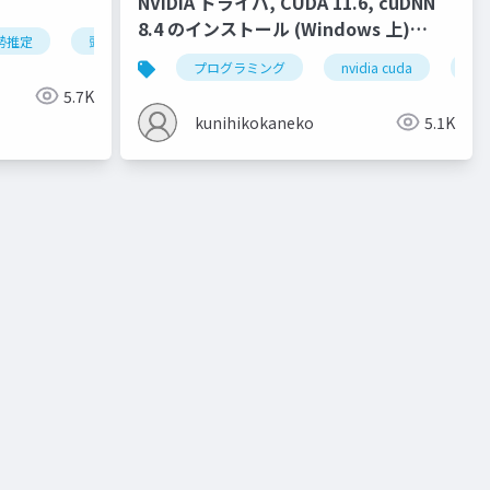
NVIDIA ドライバ, CUDA 11.6, cuDNN
8.4 のインストール (Windows 上)
勢推定
頭部の姿勢推定
オブジェクトの姿勢推定
ディープ
(2022年4月の最新版)
クター
液体
ジオメトリ
プログラミング
流入口
nvidia cuda
ベイク
nvi
5.7K
kunihikokaneko
5.1K