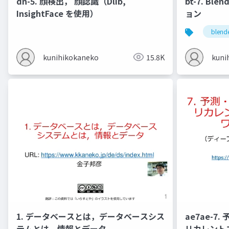
dn-5. 顔検出， 顔認識（Dlib,
bt-7. Bl
InsightFace を使用）
ョン
blend
kunihikokaneko
15.8K
kuni
1. データベースとは，データベースシス
ae7ae-
テムとは，情報とデータ
リカレント