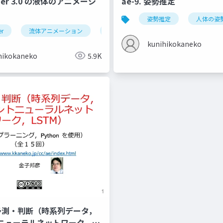
ender 3.0 の液体のアニメーシ
ae-9. 姿勢推定
姿勢推定
人体の姿
er
流体アニメーション
ドメイン
フロー
エフェ
kunihikokaneko
hikokaneko
5.9K
7. 予測・判断（時系列データ，
ニューラルネットワーク，