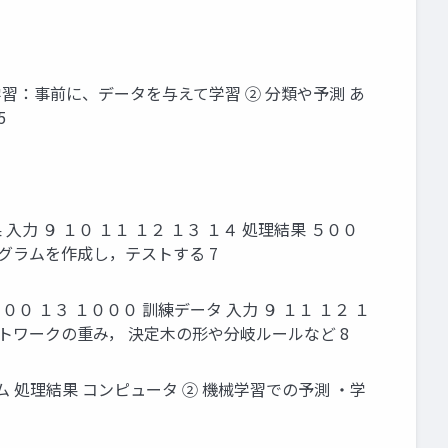
習：事前に、データを与えて学習 ② 分類や予測 あ
5
入力 ９ １０ １１ １２ １３ １４ 処理結果 ５００
ログラムを作成し，テストする 7
００ １３ １０００ 訓練データ 入力 ９ １１ １２ １
ットワークの重み， 決定木の形や分岐ルールなど 8
 処理結果 コンピュータ ② 機械学習での予測 ・学