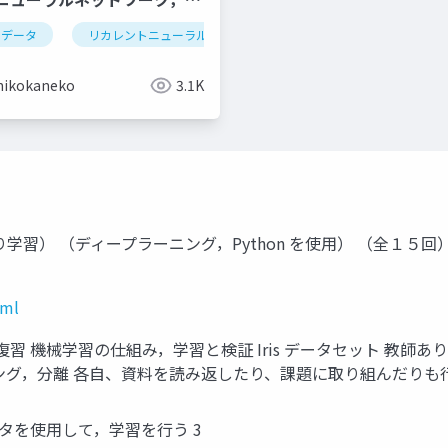
列データ
データの種類
リカレントニューラルネットワーク
オープンデータ
情報化社会
lstm
ディー
hikokaneko
3.1K
（ディープラーニング，Python を使用） （全１５回） https://ww
tml
 2-5 項目 復習 機械学習の仕組み，学習と検証 Iris データセッ
ング，分離 各自、資料を読み返したり、課題に取り組んだりも行
ータを使用して，学習を行う 3