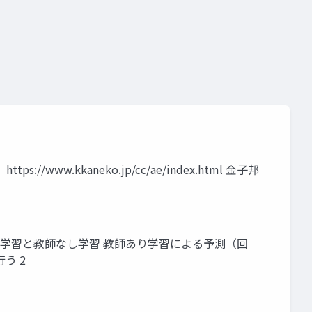
プラーニング
人工知能
金子邦彦研究室
w.kkaneko.jp/cc/ae/index.html 金子邦
ト 教師あり学習と教師なし学習 教師あり学習による予測（回
う 2