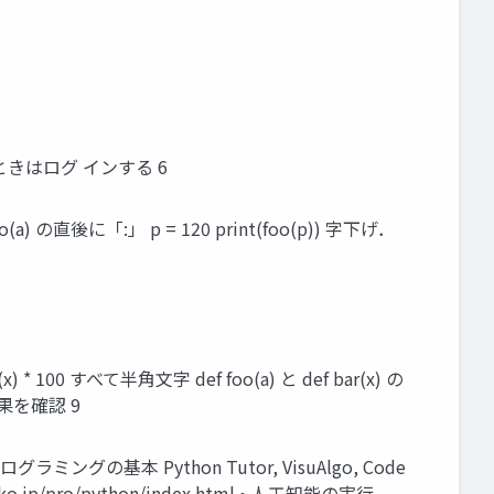
きはログ インする 6
) の直後に「:」 p = 120 print(foo(p)) 字下げ．
) * 100 すべて半角文字 def foo(a) と def bar(x) の
行結果を確認 9
 プログラミングの基本 Python Tutor, VisuAlgo, Code
eko.jp/pro/python/index.html • 人工知能の実行