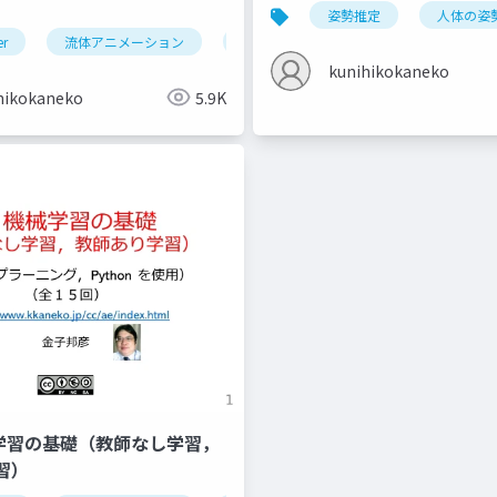
姿勢推定
人体の姿
er
流体アニメーション
ドメイン
フロー
エフェ
kunihikokaneko
hikokaneko
5.9K
機械学習の基礎（教師なし学習，
習）