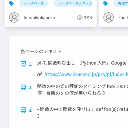
データベース
データベースシステム
情報とデータ
機械
kunihikokaneko
3.9K
kuni
各ページのテキスト
pf-7. 関数呼び出し （Python 入門，Google Co
1.
https://www.kkaneko.jp/pro/pf/index.
関数の中の式の評価のタイミング foo(100) の値は 3
2.
値，最新の x の値が用いられる 2
• 関数の中で関数を呼び出す def foo(a): return a * 
3.
3