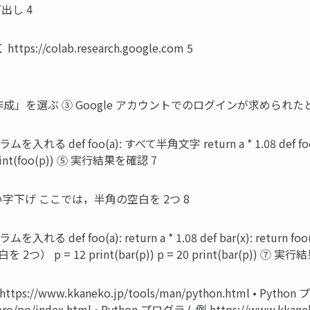
出し 4
ps://colab.research.google.com 5
」を選ぶ ③ Google アカウントでのログインが求められたと
def foo(a): すべて半角文字 return a * 1.08 def foo(a
t(foo(p)) ⑤ 実行結果を確認 7
字下げ ここでは，半角の空白を 2つ 8
 foo(a): return a * 1.08 def bar(x): return foo(x
= 12 print(bar(p)) p = 20 print(bar(p)) ⑦ 実
s://www.kkaneko.jp/tools/man/python.html • Python
pro/po/index.html • Python プログラム例 https://www.kkan