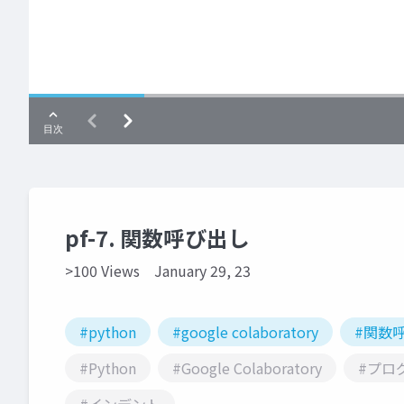
pf-7. 関数呼び出し
>100 Views
January 29, 23
#python
#google colaboratory
#関数
#Python
#Google Colaboratory
#プロ