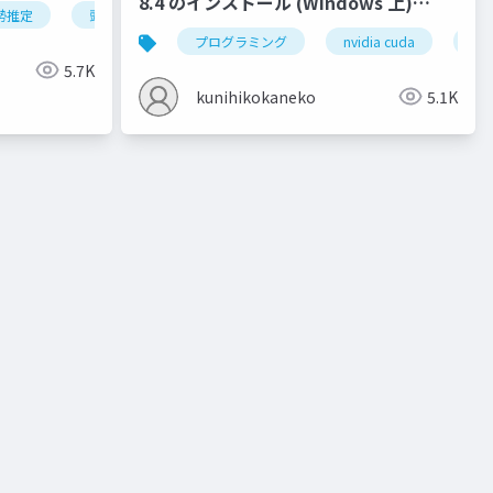
8.4 のインストール (Windows 上)
勢推定
頭部の姿勢推定
オブジェクトの姿勢推定
ディープ
(2022年4月の最新版)
クター
液体
ジオメトリ
プログラミング
流入口
nvidia cuda
ベイク
nvi
5.7K
kunihikokaneko
5.1K