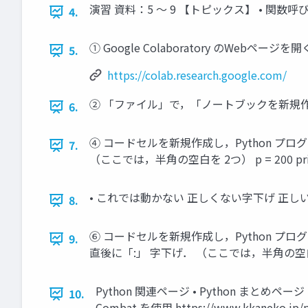
演習 資料：5 ～ 9 【トピックス】 • 関数呼び
4.
① Google Colaboratory のWebページを開く htt
5.
https://colab.research.google.com/
② 「ファイル」で，「ノートブックを新規作成
6.
④ コードセルを新規作成し，Python プログラムを入れる 
7.
（ここでは，半角の空白を 2つ） p = 200 prin
• これでは動かない 正しくない字下げ 正しい
8.
⑥ コードセルを新規作成し，Python プログラムを入れる def
9.
直後に「:」 字下げ． （ここでは，半角の空白を 2つ） p 
Python 関連ページ • Python まとめページ http
10.
Combat を使用 https://www.kkaneko.jp/