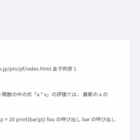
ト
教師有り学習
教師無し学習
予測
クラスタリン
p/pro/pf/index.html 金子邦彦 1
x 3000 関数の中の式「a * x」の評価では， 最新の a の
(p)) p = 20 print(bar(p)) foo の呼び出し bar の呼び出し