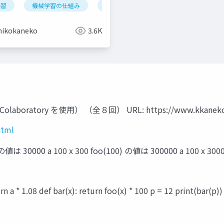
学習
データの種類
機械学習の仕組み
オープンデータ
学習
検証
情報化社会
iris データセッ
hikokaneko
3.6K
laboratory を使用） （全８回） URL: https://www.kkaneko.j
html
0000 a 100 x 300 foo(100) の値は 300000 a 100 
1.08 def bar(x): return foo(x) * 100 p = 12 print(bar