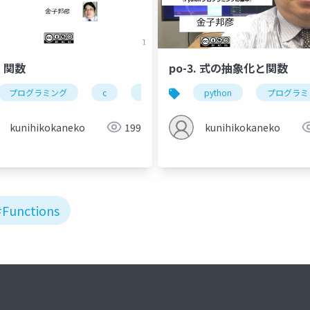
. 関数
po-3. 式の抽象化と関数
数呼び出し
プログラミング
金子邦彦研究室
c
関数
関数呼び出し
python
プログラミ
引数
kunihikokaneko
199
kunihikokaneko
#Functions