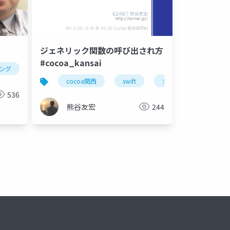
ジェネリック関数の呼び出され方
#cocoa_kansai
ング
金子邦彦研究室
式
変数
式の抽象化
関数
def
cocoa関西
swift
ジェネリックプログラミ
536
熊谷友宏
244