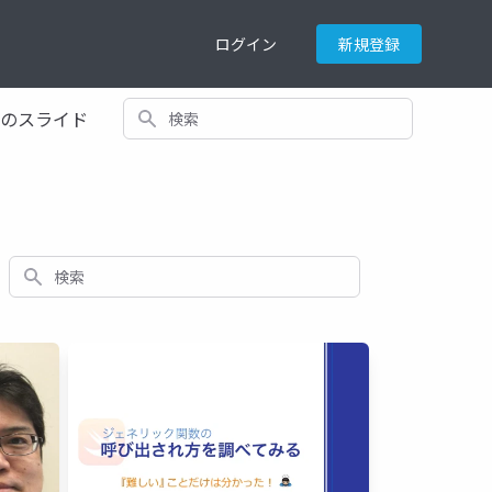
ログイン
新規登録
検索
てのスライド
検索