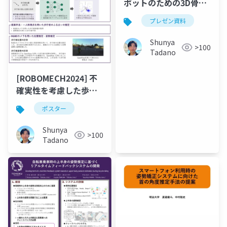
ボットのための3D骨格
情報に基づく歩きスマ
プレゼン資料
ホ検出
Shunya
>100
Tadano
[ROBOMECH2024] 不
確実性を考慮した歩行
者軌道予測への姿勢情
ポスター
報の統合
Shunya
>100
Tadano