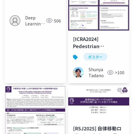
Video Generation for
Robot Manipulation
Deep
506
Learning
JP
[ICRA2024]
Pedestrian
Trajectory
ポスター
Prediction with Pose
Estimation and
Shunya
>100
Monte Carlo Dropout
Tadano
[RSJ2025] 自律移動ロ