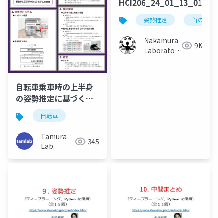
HCI206_24_01_13_01
姿勢推定
首の角度
Nakamura
9K
Laboratory
(Meiji
University)
自転車乗車時の上半身
の姿勢推定に基づくリ
アルタイムフィードバ
自転車
ックシステムの開発
（SI2024）
Tamura
345
Lab.