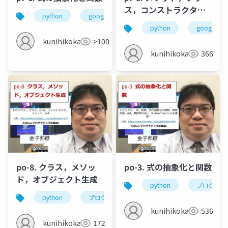
ス，コンストラクタ，
python
google colaboratory
関数
式の
継承
python
google col
kunihikokaneko
>100
kunihikokaneko
366
po-8. クラス，メソッ
po-3. 式の抽象化と関数
ド，オブジェクト生成
python
プログラミ
python
プログラミング
クラス
オブジェ
kunihikokaneko
536
kunihikokaneko
172