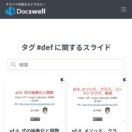
Ope
タグ #def に関するスライド
検索
pf-6. 式の抽象化と関数
pf-8. メソッド，クラ