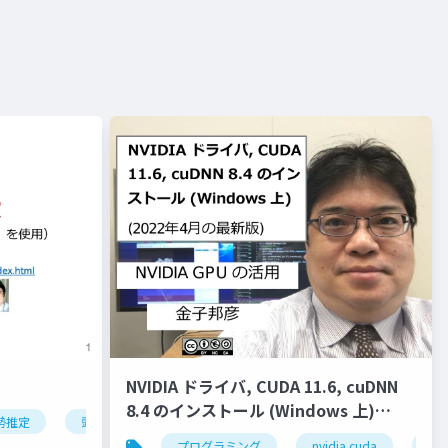
NVIDIA ドライバ, CUDA 11.6, cuDNN
8.4 のインストール (Windows 上)
勢推定
頭部の姿勢推定
オブジェクトの姿勢推定
ディープ
(2022年4月の最新版)
クター
液体
ジオメトリ
プログラミング
流入口
nvidia cuda
ベイク
nvi