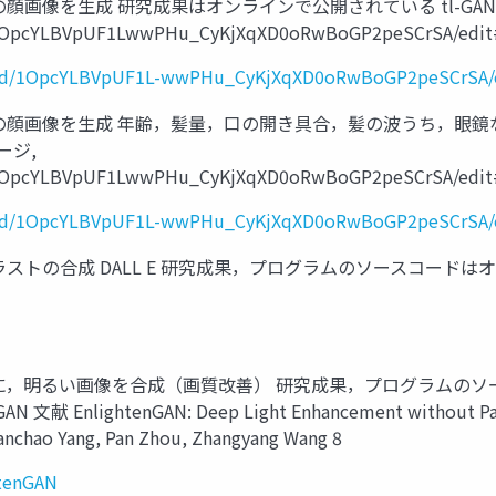
画像を生成 研究成果はオンラインで公開されている tl-GAN
/d/1OpcYLBVpUF1LwwPHu_CyKjXqXD0oRwBoGP2peSCrSA/edit#
ion/d/1OpcYLBVpUF1L-wwPHu_CyKjXqXD0oRwBoGP2peSCrSA/
の顔画像を生成 年齢，髪量，口の開き具合，髪の波うち，眼鏡
ージ,
/d/1OpcYLBVpUF1LwwPHu_CyKjXqXD0oRwBoGP2peSCrSA/edit#
ion/d/1OpcYLBVpUF1L-wwPHu_CyKjXqXD0oRwBoGP2peSCrSA/
ストの合成 DALL E 研究成果，プログラムのソースコード
に，明るい画像を合成（画質改善） 研究成果，プログラムのソ
GAN 文献 EnlightenGAN: Deep Light Enhancement without Pair
ianchao Yang, Pan Zhou, Zhangyang Wang 8
htenGAN