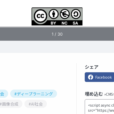
シェア
Facebook
埋め込む
社会
#ディープラーニング
»CM
#画像合成
#AI社会