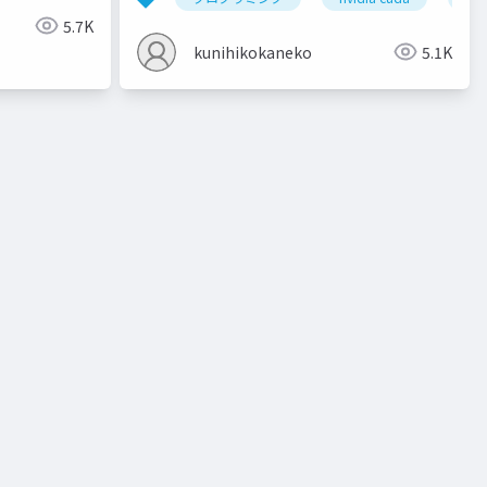
5.7K
kunihikokaneko
5.1K
ト
教師有り学習
教師無し学習
予測
クラスタリン