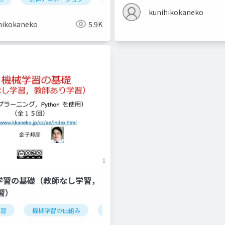
kunihikokaneko
hikokaneko
5.9K
機械学習の基礎（教師なし学習，
習）
学習
データの種類
機械学習の仕組み
オープンデータ
学習
検証
情報化社会
iris データセッ