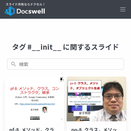
Ope
タグ #__init__ に関するスライド
検索
pf-8. メソッド，クラ
po-8. クラス，メソッ