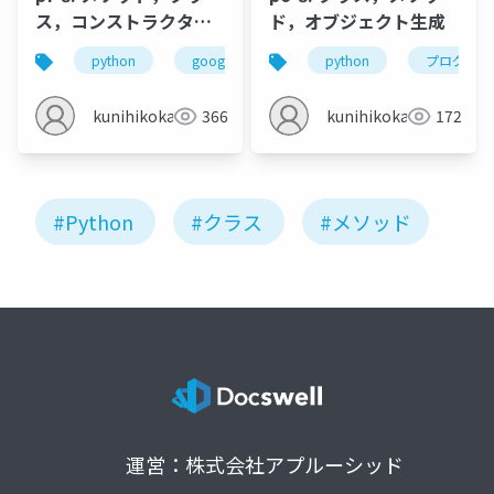
ス，コンストラクタ，
ド，オブジェクト生成
継承
python
google colaboratory
python
クラス
プログラミ
メ
kunihikokaneko
366
kunihikokaneko
172
#Python
#クラス
#メソッド
運営：株式会社アプルーシッド