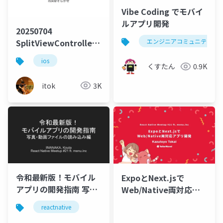
Vibe Coding でモバイ
ルアプリ開発
20250704
SplitViewController
エンジニアコミュニティ
のおさらい
ios
くすたん
0.9K
itok
3K
令和最新版！モバイル
ExpoとNext.jsで
アプリの開発指南 写
Web/Native両対応ア
真・動画のファイルの
プリ開発
reactnative
読み込み編 (React