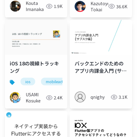
Native Meetup #21 登
Kouta
Kazutoyo
1.9K
36.6K
壇資料)
Imanaka
Tokai
iOS 18の視線トラッキ
バックエンドのための
ング
アプリ内課金入門 (サブ
スク編)
ios
mobileact
USAMI
qnighy
3.1K
2.4K
Kosuke