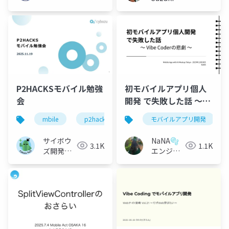
P2HACKSモバイル勉強
初モバイルアプリ個人
会
開発 で失敗した話 〜
Vibe Coderの悲劇 〜
mbile
p2hacks
モバイルアプリ開発
サイボウ
NaNA🫧
3.1K
1.1K
ズ開発本
エンジニ
部
ア