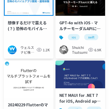
想像するだけで震える
GPT-4o with iOS - マ
(？) 恐怖のモバイルア
ルチーモーダルAPIに備
プリ開発‧運用体験
える
ios
swift
l
ウェルス
Shuichi
1.2K
6.9K
ナビ株式
Tsutsumi
会社 技術
広報チー
ム
NET MAUI for .NET 7
for iOS, Android app
20240229 Flutterのマ
development