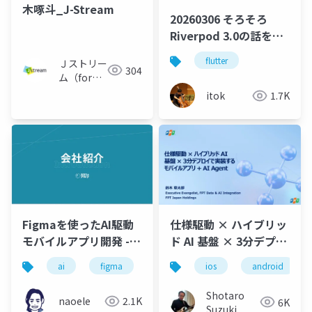
木啄斗_J-Stream
20260306 そろそろ
Riverpod 3.0の話をし
よう
flutter
Ｊストリー
304
ム（for
Engineer）
itok
1.7K
仕様駆動 × ハイブリッ
Figmaを使ったAI駆動
ド AI 基盤 × 3分デプロ
モバイルアプリ開発 -
イで実装するモバイル
コード生成しやすいデ
ios
android
ai
figma
android
ios
flutter
アプリ + AI Agent
ザイン設計の実例 -
Shotaro
naoele
2.1K
6K
Suzuki