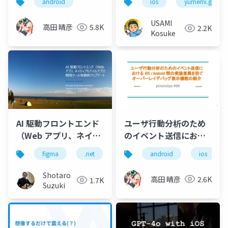
android
ios
yumemi.grow
USAMI
高田 晴彦
5.8K
2.2K
Kosuke
AI 駆動フロントエンド
ユーザ行動分析のため
（Web アプリ、ネイテ
のイベント送信におけ
ィブモバイルアプリ）
る iOS / Android 間の
figma
.net
.net smart components
android
ios
locofy
開発ツール等最新アッ
実装差異を防ぐオーバ
プデート
ーレイデバッグ表示機
Shotaro
高田 晴彦
2.6K
1.7K
能の紹介
Suzuki