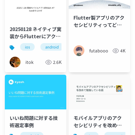
Flutter製アプリのアク
セシビリティってどう
20250128 ネイティブ実
なの？
装からFlutterにアクセ
スする
ios
android
flutter
futabooo
4K
itok
2.6K
いいね問題に対する技
モバイルアプリのアク
術選定事例
セシビリティを改めて
勉強している話