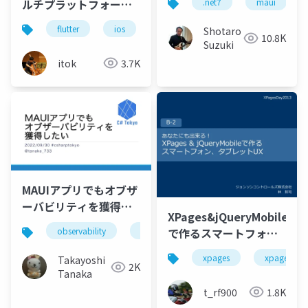
ルチプラットフォーム
.net7
maui
を試す
flutter
ios
android
macos
web
Shotaro
10.8K
Suzuki
itok
3.7K
MAUIアプリでもオブザ
ーバビリティを獲得し
XPages&jQueryMobile
たい
で作るスマートフォ
observability
.net
maui
ン、タブレットUX
xpages
xpage
Takayoshi
2K
Tanaka
t_rf900
1.8K