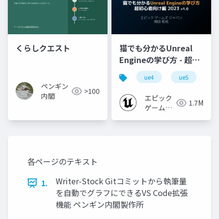
くらしクエスト
猫でも分かるUnreal
Engineの学び方 - 超初
心者向け編 - 2023 v1.0
ue4
ue5
u
ペンギン
>100
内閣
エピック
1.7M
ゲームズ
ジャパン
各ページのテキスト
Writer-Stock Gitコミットから執筆量
1.
を自動でグラフにできるVS Code拡張
機能 ペンギン内閣製作所