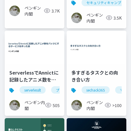
セキュリティキャンプ
ペンギン
3.7K
内閣
ペンギン
3.5K
内閣
ServerlessでAnnictに
多すぎるタスクとの向
記録したアニメ数をバ
き合い方
ッジにす るサービスを
serverlesslt
プログラミング
sechack365
マネジ
作った話
ペンギン内
ペンギン
505
>100
閣
内閣