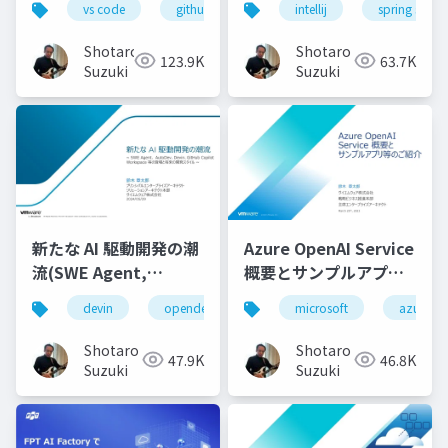
vs code
github copilot
intellij
gemini
spring starte
locofy.ai
s
効率化する-配布用
Shotaro
Shotaro
123.9K
63.7K
Suzuki
Suzuki
新たな AI 駆動開発の潮
Azure OpenAI Service
流(SWE Agent,
概要とサンプルアプリ
AutoDev,Devin,
等のご紹介
devin
opendevin
azure
microsoft
autodev
azure
GitHub Copilot
Workspace等)
Shotaro
Shotaro
47.9K
46.8K
Suzuki
Suzuki