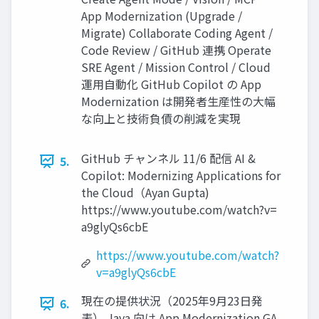
App Modernization (Upgrade /
Migrate) Collaborate Coding Agent /
Code Review / GitHub 連携 Operate
SRE Agent / Mission Control / Cloud
運⽤⾃動化 GitHub Copilot の App
Modernization は開発者⽣産性の⼤幅
な向上と技術負債の削減を実現
GitHub チャンネル 11/6 配信 AI &
5.
Copilot: Modernizing Applications for
the Cloud（Ayan Gupta)
https://www.youtube.com/watch?v=
a9glyQs6cbE
https://www.youtube.com/watch?
v=a9glyQs6cbE
現在の提供状況（2025年9⽉23⽇発
6.
表） Java 向け App Modernization GA