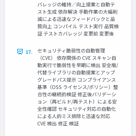
バレッジの維持／向上提案と⾃動テ
スト⽣成 依存解決 ⼿動作業の⼤幅削
減による迅速なフィードバックと品
質向上 コンパイル テスト実⾏ 品質検
証 テストカバレッジ 変更前 変更後
セキュリティ脆弱性の⾃動管理
17.
（CVE） 依存関係の CVE スキャン⾃
動実⾏で脆弱性を早期に検出 安全版/
代替ライブラリの⾃動提案とアップ
グレードパス提⽰ コンプライアンス
基準（OSS ライセンス/ポリシー）整
合性の継続的検証 修正後バリデーシ
ョン（再ビルド/再テスト）による安
全性確認 セキュリティ対応の⾃動化
による⼈的ミス排除と迅速な対応
CVE 検出 修正 検証