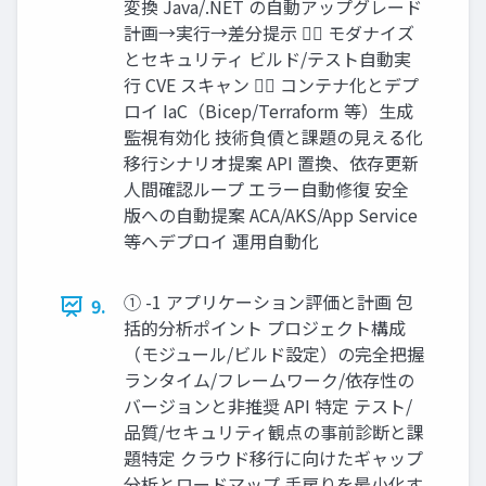
変換 Java/.NET の⾃動アップグレード
計画→実⾏→差分提⽰ ３⃣ モダナイズ
とセキュリティ ビルド/テスト⾃動実
⾏ CVE スキャン ４⃣ コンテナ化とデプ
ロイ IaC（Bicep/Terraform 等）⽣成
監視有効化 技術負債と課題の⾒える化
移⾏シナリオ提案 API 置換、依存更新
⼈間確認ループ エラー⾃動修復 安全
版への⾃動提案 ACA/AKS/App Service
等へデプロイ 運⽤⾃動化
① -1 アプリケーション評価と計画 包
9.
括的分析ポイント プロジェクト構成
（モジュール/ビルド設定）の完全把握
ランタイム/フレームワーク/依存性の
バージョンと⾮推奨 API 特定 テスト/
品質/セキュリティ観点の事前診断と課
題特定 クラウド移⾏に向けたギャップ
分析とロードマップ ⼿戻りを最⼩化す