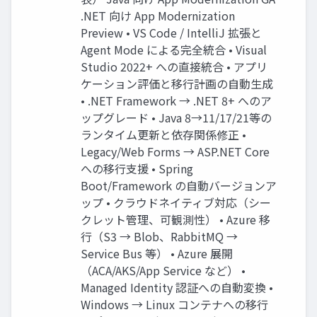
.NET 向け App Modernization
Preview • VS Code / IntelliJ 拡張と
Agent Mode による完全統合 • Visual
Studio 2022+ への直接統合 • アプリ
ケーション評価と移⾏計画の⾃動⽣成
• .NET Framework → .NET 8+ へのア
ップグレード • Java 8→11/17/21等の
ランタイム更新と依存関係修正 •
Legacy/Web Forms → ASP.NET Core
への移⾏⽀援 • Spring
Boot/Framework の⾃動バージョンア
ップ • クラウドネイティブ対応（シー
クレット管理、可観測性） • Azure 移
⾏（S3 → Blob、RabbitMQ →
Service Bus 等） • Azure 展開
（ACA/AKS/App Service など） •
Managed Identity 認証への⾃動変換 •
Windows → Linux コンテナへの移⾏