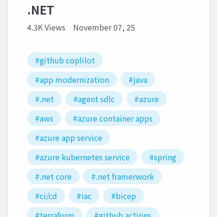
.NET
4.3K Views
November 07, 25
#github coplilot
#app modernization
#java
#.net
#agent sdlc
#azure
#aws
#azure container apps
#azure app service
#azure kubernetes service
#spring
#.net core
#.net framerwork
#ci/cd
#iac
#bicep
#terraform
#github actions