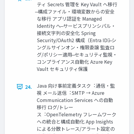
ティ Secrets 管理を Key Vault へ移⾏
̶ 構成ファイル・環境変数からの安全
な移⾏ アプリ認証を Managed
Identity へ ̶ サービスプリンシパル・
接続⽂字列の安全化 Spring
Security/OAuth2 構成（Entra ID）̶ シ
ングルサインオン・権限委譲 監査ロ
グ/ポリシー適⽤ ̶ セキュリティ監視・
コンプライアンス⾃動化 Azure Key
Vault セキュリティ保護
Java 向け事前定義タスク︓通信・監
24.
視 メール送信︓SMTP → Azure
Communication Services への⾃動
移⾏ ログ/トレー
ス︓OpenTelemetry フレームワーク
への統合と構成⾃動化 App Insights
による分散トレース/アラート設定の