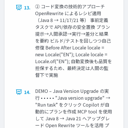
② コード変換の技術的アプローチ
13.
OpenRewrite によるレシピ適⽤
（Java 8 → 11/17/21 等） 事前定義
タスクで API/依存の安全置換 プラン
提⽰→⼈間承認→実⾏→差分と結果
を要約 ビルド/テストを回しつつ⾃⼰
修復 Before After Locale locale =
new Locale("EN"); Locale locale =
Locale.of("EN"); ⾃動変換後も品質を
担保するため、最終決定は⼈間の監
督下で実施
DEMO – Java Version Upgrade の実
14.
⾏ • • • • • "Java version upgrade" →
"Run task” をクリック Copilot が⾃
動的にプランを作成 MCP tool を使⽤
して Java 8 → Java 21 へアップグレ
ード Open Rewrite ツールを活⽤ プ