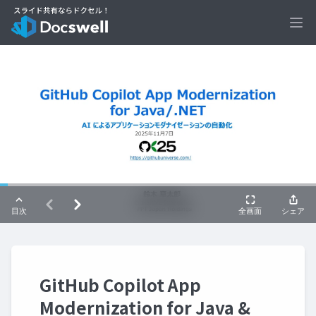
Ope
GitHub Copilot App
Modernization for Java &