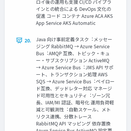
ロイ後の運⽤も⽀援 CI/CD パイプラ
インとの統合による DevOps ⽂化の
促進 コード コンテナ Azure ACA AKS
App Service AKS Automatic
Java 向け事前定義タスク︓メッセー
20.
ジング RabbitMQ → Azure Service
Bus︓AMQP 互換、トピック・キュ
ー・サブスクリプション ActiveMQ
→ Azure Service Bus︓JMS API サポ
ート、トランザクション処理 AWS
SQS → Azure Service Bus︓ペイロー
ド互換、デッドレター対応 マネージ
ド可⽤性とセキュリティ︓ゾーン冗
⻑、IAM/MI 認証、暗号化 運⽤負荷軽
減と可観測性︓⾃動スケール、メト
リクス連携、分散トレース
RabbitMQ API マッピング 依存置換
Azure Service Bus ActiveMQ 設定更