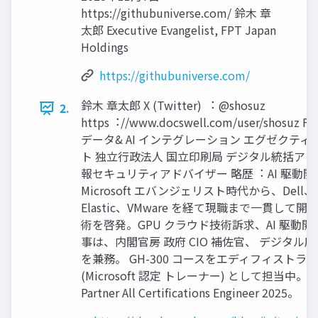
https://githubuniverse.com/ 鈴⽊ 章
太郎 Executive Evangelist, FPT Japan
Holdings
https://githubuniverse.com/
鈴⽊ 章太郎 X (Twitter) ︓ @shosuz
2.
https︓//www.docswell.com/user/shosuz
データ& AI インテグレーション エグゼクテ
ト 独⽴⾏政法⼈ 国⽴印刷局 デジタル統括ア
報セキュリティアドバイザー 略歴︓ AI 駆動
Microsoft エバンジェリスト時代から、Dell、 A
Elastic、VMware を経て現職まで⼀貫して
術を啓発。GPU クラウド技術訴求、AI 駆動開
事は、内閣官房 政府 CIO 補佐官、 デジタル庁 
を兼務。 GH-300 コースをエディフィストラー
(Microsoft 認定 トレーナー) として担当中。 Goo
Partner All Certifications Engineer 2025。