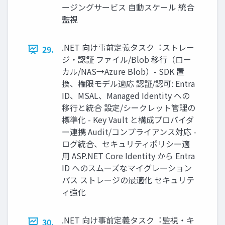
ージングサービス ⾃動スケール 統合
監視
.NET 向け事前定義タスク︓ストレー
29.
ジ・認証 ファイル/Blob 移⾏（ロー
カル/NAS→Azure Blob）- SDK 置
換、権限モデル適応 認証/認可: Entra
ID、MSAL、Managed Identity への
移⾏と統合 設定/シークレット管理の
標準化 - Key Vault と構成プロバイダ
ー連携 Audit/コンプライアンス対応 -
ログ統合、セキュリティポリシー適
⽤ ASP.NET Core Identity から Entra
ID へのスムーズなマイグレーション
パス ストレージの最適化 セキュリテ
ィ強化
.NET 向け事前定義タスク︓監視・キ
30.