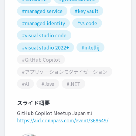
#managed service
#key vault
#managed identity
#vs code
#visual studio code
#visual studio 2022+
#intellij
#GitHub Copilot
#アプリケーションモダナイゼーション
#AI
#Java
#.NET
スライド概要
GitHub Copilot Meetup Japan #1
https://aid.connpass.com/event/368649/