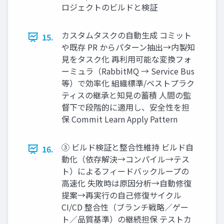
ロジェクトのビルドと検証
カスタムタスクの⾃動⽣成 コミット
15.
や既存 PR からパターン抽出→内製知
⾒をタスク化 再利⽤可能な変換フォ
ーミュラ（RabbitMQ → Service Bus
等）で効率化 組織標準/ベストプラク
ティスの継承と知⾒の蓄積 ⼈間の監
督下で段階的に適⽤し、安全性を担
保 Commit Learn Apply Pattern
③ ビルド検証と整合性維持 ビルド⾃
16.
動化（依存解決→コンパイル→テス
ト）によるフィードバックループの
⾼速化 失敗時は原因分析→⾃動修復
提案→再実⾏の⾃⼰修復サイクル
CI/CD 整合性（ブランチ戦略／ゲー
ト／品質基準）の継続担保 テストカ