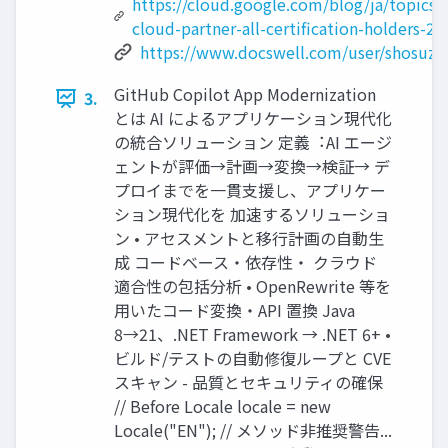
https://cloud.google.com/blog/ja/topics/
cloud-partner-all-certification-holders-20
https://www.docswell.com/user/shosuz
GitHub Copilot App Modernization
3.
とは AI によるアプリケーション現代化
の統合ソリューション 定義︓AI エージ
ェントが評価→計画→変換→検証→ デ
プロイまでを⼀貫⽀援し、アプリケー
ション現代化を 加速するソリューショ
ン • アセスメントと移⾏計画の⾃動⽣
成 コードベース・依存性・ クラウド
適合性の包括分析 • OpenRewrite 等を
⽤いたコード変換・API 置換 Java
8→21、.NET Framework → .NET 6+ •
ビルド/テストの⾃動修復ループと CVE
スキャン - 品質とセキュリティの確保
// Before Locale locale = new
Locale("EN"); // メソッド⾮推奨警告...