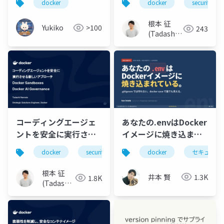
docker
docker
security
らなくす「Hardened
Container Images」
根本 征
Yukiko
>100
243
(Tadashi
Nemoto)
コーディングエージェ
あなたの.envはDocker
ントを安全に実行させ
イメージに焼き込ま
る新しいアプローチ 〜
れ、誰でも抜き出せる
docker
security
mcp
docker
claude
セキュリテ
co
Docker Sandboxes・
― Dockerセキュリティ
AI Governance〜
12枚
根本 征
井本 賢
1.3K
1.8K
(Tadashi
Nemoto)