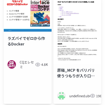
ラズパイでゼロから作
るDocker
CQエレセ
4.8K
ミ
原稿_MCP をバリバリ
使うつもりが入り口で
躊躇している話
undefined.ubukata
196