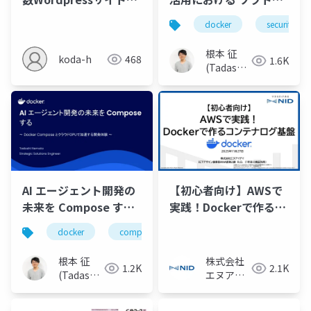
理
ェアサプライチェーン
docker
security
リスクと Docker の取
り組み
根本 征
koda-h
468
1.6K
(Tadashi
Nemoto)
AI エージェント開発の
【初心者向け】AWSで
未来を Compose する
実践！Dockerで作るコ
〜 Docker Compose
ンテナログ基盤
docker
compose
llm
mcp
agen
とクラウドGPUで加速
する開発体験 〜
根本 征
株式会社
1.2K
2.1K
(Tadashi
エヌアイ
Nemoto)
デイ