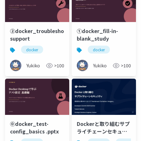
②docker_troubleshoot-
①docker_fill-in-
support
blank_study
docker
docker
Yukiko
>100
Yukiko
>100
⓪docker_test-
Dockerと取り組むサプ
config_basics .pptx
ライチェーンセキュリ
ティ：脆弱性を根本か