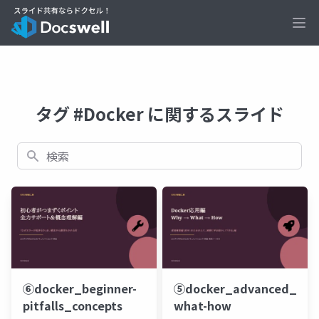
Ope
タグ #Docker に関するスライド
検索
⑥docker_beginner-
⑤docker_advanced_why
pitfalls_concepts
what-how