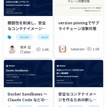
脆弱性を削減し、安全
version pinningでサプ
なコンテナイメージを
ライチェーン攻撃対策
作るための新しいアプ
docker
security
container
ローチ：Hardened
Container Images
根本 征
takaram
1.5K
2.9K
(Tadashi
Nemoto)
Docker Sandboxes 〜
安全なコンテナイメー
Claude Code などのコ
ジを作るための新しい
ーディングエージェン
業界標準: Docker