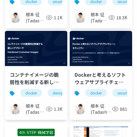
docker
security
claude code
docker
codex
security
トを隔離されたサンド
Hardened Images
ボックス環境で実行 〜
根本 征
根本 征
1.1K
18.3K
(Tadashi
(Tadashi
Nemoto)
Nemoto)
コンテナイメージの脆
Dockerと考えるソフト
弱性を削減する新しい
ウェアサプライチェー
アプローチ：
ンセキュリティ 〜ビジ
docker
devops
security
docker
security
Hardened Container
ネスアジリティと安全
Images
を両立する、持続可能
根本 征
根本 征
1.3K
881
なコンテナ開発の進め
(Tadashi
(Tadashi
Nemoto)
方〜
Nemoto)