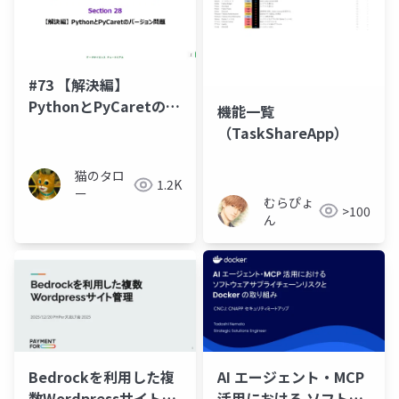
#73 【解決編】
PythonとPyCaretのバ
機能一覧
ージョン問題
（TaskShareApp）
猫のタロ
1.2K
ー
むらぴょ
>100
ん
Bedrockを利用した複
AI エージェント・MCP
数Wordpressサイト管
活用における ソフトウ