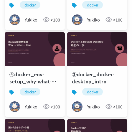
docker
docker
Yukiko
>100
Yukiko
>100
④docker_env-
③docker_docker-
setup_why-what-
desktop_intro
how
docker
docker
Yukiko
>100
Yukiko
>100