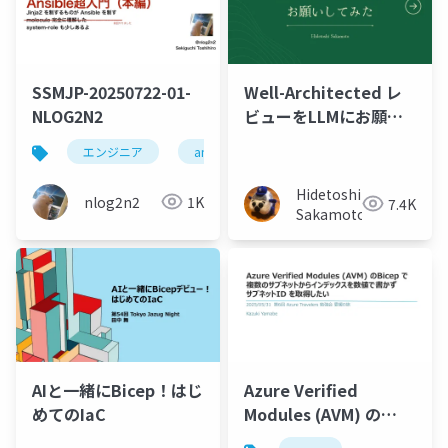
SSMJP-20250722-01-
Well-Architected レ
NLOG2N2
ビューをLLMにお願い
してみる
エンジニア
ansible
system-roles
自動化
Hidetoshi
nlog2n2
1K
7.4K
Sakamoto
AIと一緒にBicep！はじ
Azure Verified
めてのIaC
Modules (AVM) の
Bicep で複数のサブネ