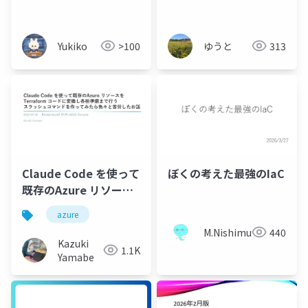
たら大変だった話
Yukiko
>100
ゆうと
313
ぼくの考えた最強のIaC
Claude Code を使って
既存のAzure リソース
をTerraform コードに
azure
変換し各種準備まで行
M.Nishimura
440
うスラッシュコマンド
Kazuki
1.1K
を作ってみたら色々と
Yamabe
苦労したお話