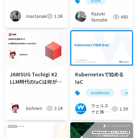
azure
ットからインデックス
を数値で書かずサブネ
Kazuki
mai.tanaka
1.3K
480
ットID を取得したい
Yamabe
JAWSUG Tochigi #2
Kubernetesで始める
LLM時代のIaCは何がい
IaC
いのか2025
wealthnavi
sre
ウェルス
bohnen
2.1K
1.3K
ナビ株式
会社 技術
広報チー
ム