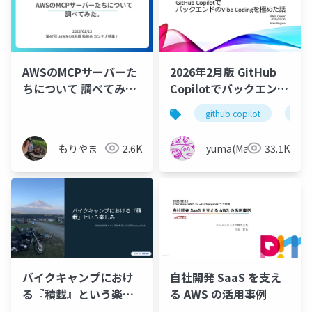
AWSのMCPサーバーた
2026年2月版 GitHub
ちについて 調べてみ
Copilotでバックエンド
た。
のバイブコーディング
github copilot
vib
を極めた話
もりやま
2.6K
yuma(Maki)
33.1K
バイクキャンプにおけ
自社開発 SaaS を支え
る『積載』という楽し
る AWS の活用事例
み