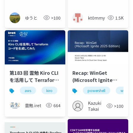
ゆうと
>100
kt0mmy
1.5K
第183 回 雲勉 Kiro CLI
Recap: WinGet
を活用して Terraform
(Microsoft Ignite
コードを生成してみた
2025 Edition)
aws
kiro
新卒
powershell
エンジニア
window
生成ai
Kazuki
雲勉.iret
664
>100
Takai