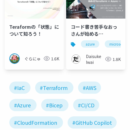
Teraformの「状態」に
コード書き苦手なおっ
ついて知ろう！
さんが始める
Terraform +
azure
microsoft
Azure【Global
Azure2025版】
Daisuke
ぐらにゅ
1.6K
1.8K
Iwai
#IaC
#Terraform
#AWS
#Azure
#Bicep
#CI/CD
#CloudFormation
#GitHub Copilot