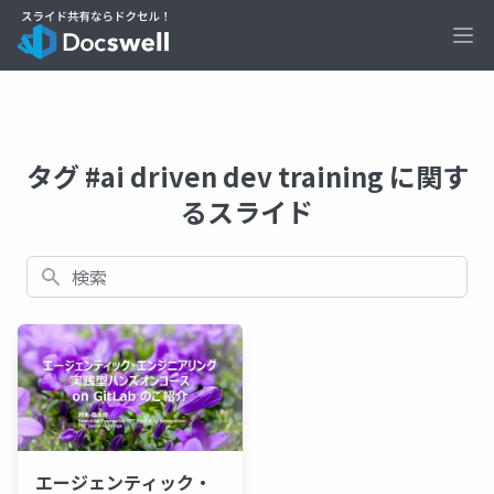
Ope
タグ #ai driven dev training に関す
るスライド
検索
エージェンティック・