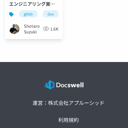
エンジニアリング実践
型ハンズオンコース on
gitlab
duo
cline
k8s
vs code
GitLab のご紹介
Shotaro
1.6K
Suzuki
運営：株式会社アプルーシッド
利用規約