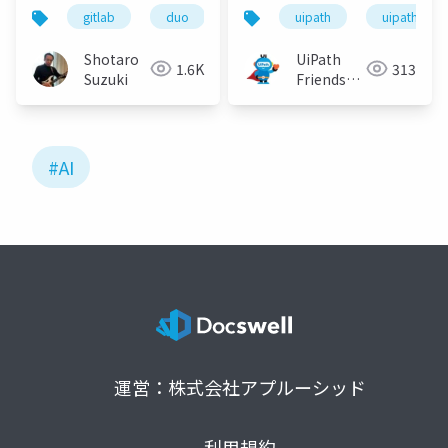
型ハンズオンコース on
てみる
gitlab
duo
cline
uipath
k8s
uipathfrien
vs code
GitLab のご紹介
Shotaro
UiPath
1.6K
313
Suzuki
Friends
[公式]
#AI
運営：株式会社アプルーシッド
利用規約