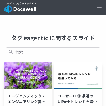
Ope
タグ #agentic に関するスライド
検索
エージェンティック・
ユーザーLT③ 最近の
エンジニアリング実践
UiPathトレンドを追っ