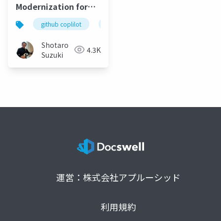
Modernization for
Java & .NET
github coplilot
app modernization
java
Shotaro
4.3K
Suzuki
運営：株式会社アプルーシッド
利用規約