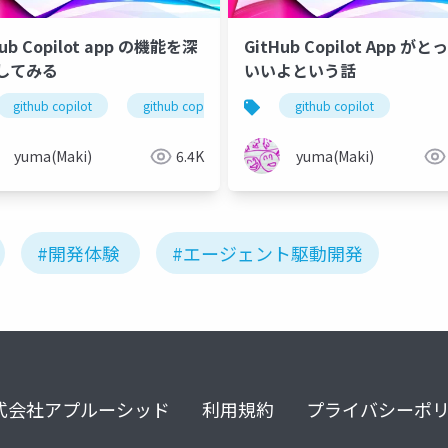
Hub Copilot app の機能を深
GitHub Copilot App が
してみる
いいよという話
github copilot
github copilot app
github copilot
yuma(Maki)
6.4K
yuma(Maki)
#開発体験
#エージェント駆動開発
式会社アプルーシッド
利用規約
プライバシーポ