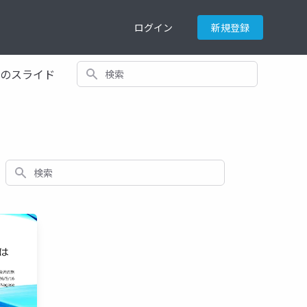
ログイン
新規登録
検索
てのスライド
検索