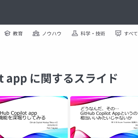
教育
ノウハウ
科学・技術
すべ
ilot app に関するスライド