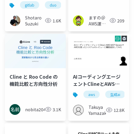
型ハンズオンコース on
得られる開発エンジニ
gitlab
duo
cline
k8s
vs code
GitLab のご紹介
ア体験(iret tech labo
with partners #22)
Shotaro
ますの＠
1.6K
209
Suzuki
AWS運用
保守 Lv1.1
Cline と Roo Code の
AIコーディングエージ
機能比較と方向性分析
ェントClineとAWS
MCP ServersでAWSを
aws
生成ai
使ったシステムのレビ
ューと機能追加してみ
Takuya
nobita2041
3.1K
12.8K
た
Yamazaki