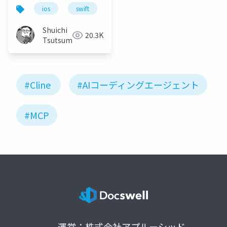
ios
swift
ml
ai
cline
Shuichi
20.3K
Tsutsumi
#Cline
#AIコーディングエージェント
#MCP
運営：株式会社アプルーシッド