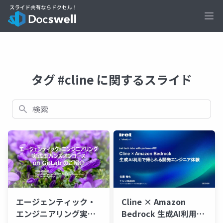
Ope
タグ #cline に関するスライド
検索
エージェンティック・
Cline × Amazon
エンジニアリング実践
Bedrock 生成AI利用で