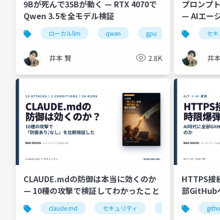
9Bが死んで35Bが動く — RTX 4070で
プロンプト
Qwen 3.5を全モデル検証
— AIエ
実践
ローカルllm
qwen
gpu
ollama
セキ
井本 賢
2.8K
井本
CLAUDE.mdの防御は本当に効くのか
HTTPS接
— 10種の攻撃で検証してわかったこと
部GitH
claude.md
セキュリティ
プロンプトインジェ
gith