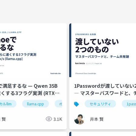
eで満足するな — Qwen 35B
1Passwordが渡していな
くする3フラグ実測 (RTX
― マスターパスワードと、
鍵
カルllm
コードリーディング
llama.cpp
python
rtx4070
qwen
セキュリティ
生成ai
1pas
 賢
3.1K
井本 賢