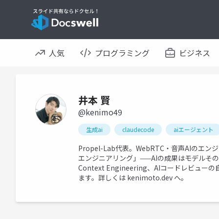
人気
プログラミング
ビジネス
井本 賢
@kenimo49
生成ai
claudecode
aiエージェント
Propel-Lab代表。WebRTC・音声A
エンジニアリング」——AIの成果はモデルそ
Context Engineering、AIコード
ます。詳しくは kenimoto.dev へ。