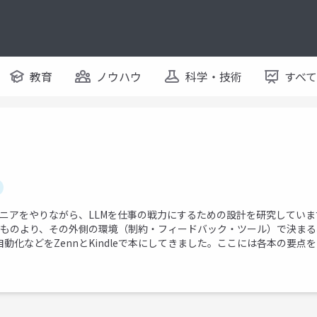
教育
ノウハウ
科学・技術
すべ
Iのエンジニアをやりながら、LLMを仕事の戦力にするための設計を研究して
のものより、その外側の環境（制約・フィードバック・ツール）で決ま
レビューの自動化などをZennとKindleで本にしてきました。ここには各本の