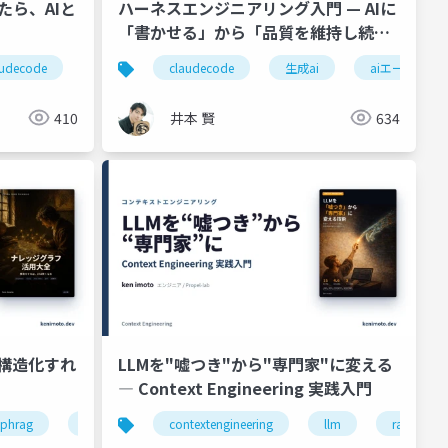
たら、AIと
ハーネスエンジニアリング入門 — AIに
「書かせる」から「品質を維持し続け
る」へ
audecode
aiエージェント
生成ai
claudecode
ci
生成ai
aiエージェン
410
井本 賢
634
 構造化すれ
LLMを"嘘つき"から"専門家"に変える
― Context Engineering 実践入門
aphrag
neo4j
rag
contextengineering
生成ai
データ設計
llm
rag