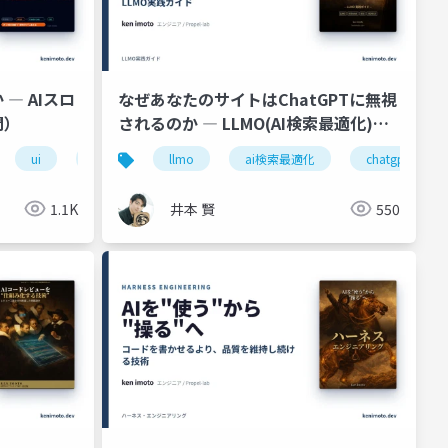
― AIスロ
なぜあなたのサイトはChatGPTに無視
門）
されるのか ― LLMO(AI検索最適化)入
門
d
ui
aiエージェント
フロントエンド
llmo
プロンプトエンジニアリング
llm
ai検索最適化
chatgpt
1.1K
井本 賢
550