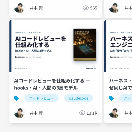
井本 賢
565
井本
AIコードレビューを仕組み化する ―
ハーネス・
hooks・AI・人間の3層モデル
ぜ同じAI
コードレビュー
claudecode
coderabbit
ハー
井本 賢
13.1K
井本