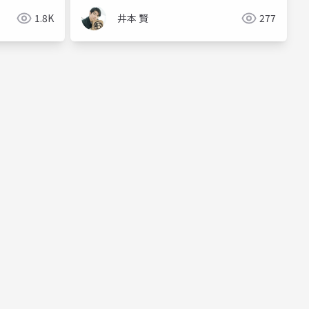
1.8K
井本 賢
277
ジェント
生成ai
claudecode