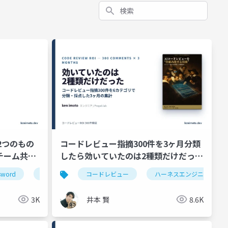
検索
い2つのもの
コードレビュー指摘300件を3ヶ月分類
チーム共有
したら効いていたのは2種類だけだった
─ Bug/Spec死守・残り4種類はPRか
sword
暗号
認証
コードレビュー
srp
パスワード管理
ハーネスエンジニアリング
co
ら外す
3K
井本 賢
8.6K