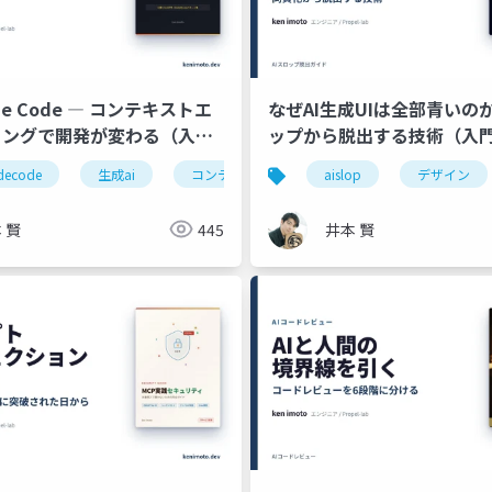
de Code ― コンテキストエ
なぜAI生成UIは全部青いのか 
リングで開発が変わる（入
ップから脱出する技術（入
ムマネジメント
decode
生成ai
コミュニケーション
コンテキストエンジニアリング
生成ai
aislop
デザイン
claudem
 賢
445
井本 賢