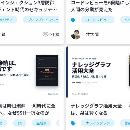
インジェクション3層防御
コードレビューを6段階にし
ージェント時代のセキュリティ
人間の分業が見えた
ュリティ
生成ai
プロンプトインジェクション
コードレビュー
mcp
生成ai
cl
 賢
>100
井本 賢
続は時限爆弾 ― AI時代に全
ナレッジグラフ活用大全 ―
ubへ、なぜSSH一択なのか
ば、AIは賢くなる
クション
ub
git
生成ai
生成ai
contextengineering
セキュリティ
ナレッジグラフ
gr