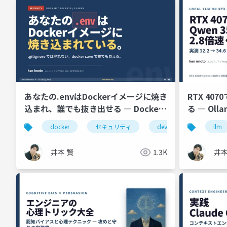
あなたの.envはDockerイメージに焼き
RTX 407
込まれ、誰でも抜き出せる ― Docker
る ― Olla
セキュリティ12枚
tok/s
docker
セキュリティ
devsecops
build
llm
井本 賢
1.3K
井本