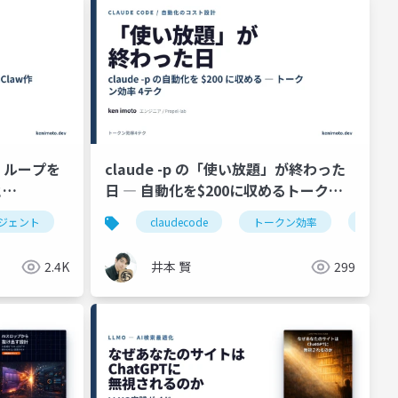
、ループを
claude -p の「使い放題」が終わった
と
日 ― 自動化を$200に収めるトークン
/goal と
効率4テク
ージェント
成ai
生成ai
claudecode
自動化
llm
トークン効率
ハーネスエンジニア
生成ai
2.4K
井本 賢
299