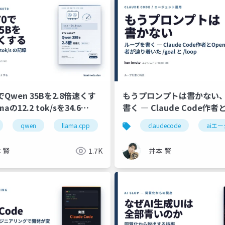
0でQwen 35Bを2.8倍速くす
もうプロンプトは書かない
maの12.2 tok/sを34.6
書く ― Claude Code作者
に引き上げた実測ノート
OpenClaw作者が辿り着いた 
kit
qwen
コンテナ
llama.cpp
環境変数
ローカルllm
claudecode
rtx4070
aiエ
生
/loop
 賢
1.7K
井本 賢