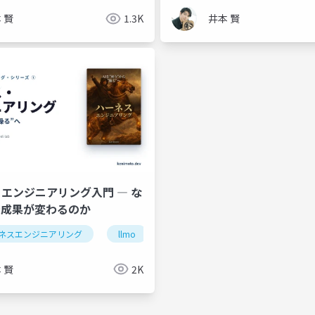
 賢
1.3K
井本 賢
エンジニアリング入門 ― な
で成果が変わるのか
ネスエンジニアリング
hooks
aiエージェント
llmo
生成ai
contextengineering
aiエー
 賢
2K