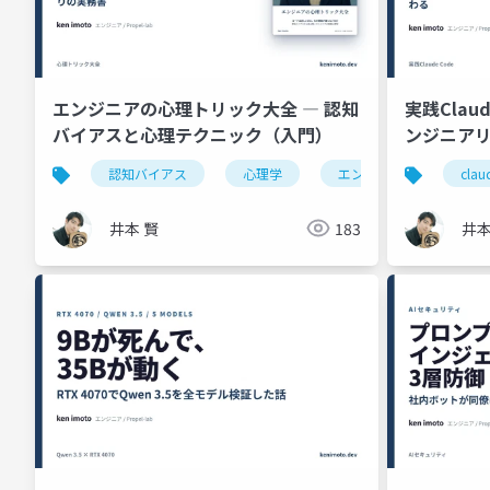
エンジニアの心理トリック大全 ― 認知
実践Clau
バイアスと心理テクニック（入門）
ンジニア
門）
認知バイアス
心理学
エンジニア
チー
clau
井本 賢
183
井本