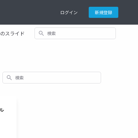
ログイン
新規登録
検索
てのスライド
検索