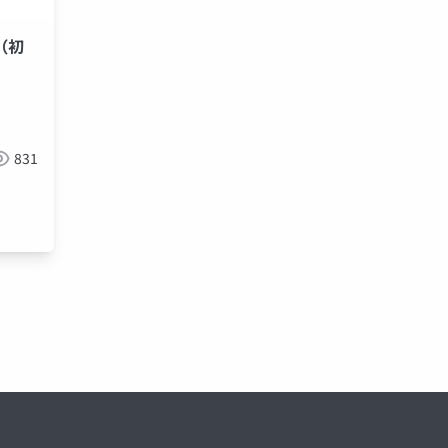
（初
831