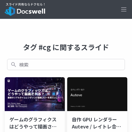
Ope
タグ #cg に関するスライド
検索
ゲームのグラフィクス
自作 GPU レンダラー
はどうやって描画され
Auteve / レイトレ合宿