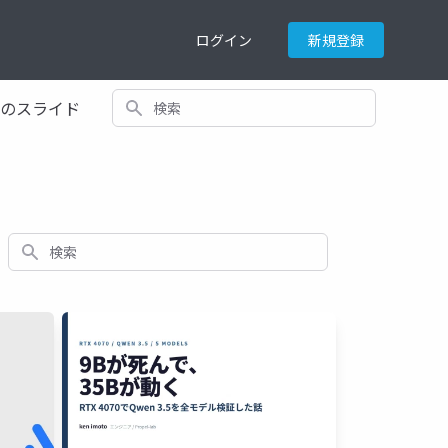
ログイン
新規登録
検索
てのスライド
検索