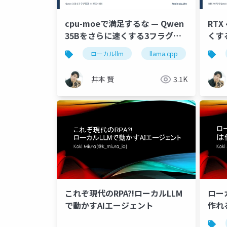
cpu-moeで満足するな — Qwen
RTX
35Bをさらに速くする3フラグ実
くする
測 (RTX 4070)
34.
ローカルllm
llama.cpp
rtx4070
ト
井本 賢
3.1K
これぞ現代のRPA?!ローカルLLM
ロー
で動かすAIエージェント
作れ