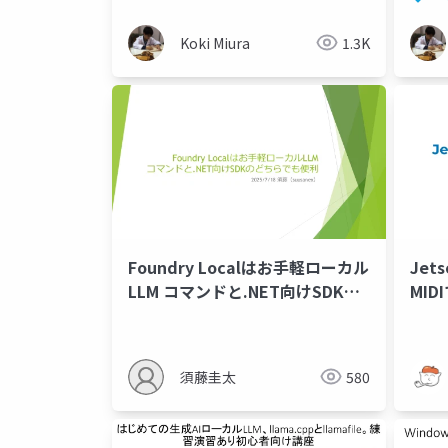
Koki Miura
1.3K
Foundry Localはお手軽ローカル
Jet
LLM コマンドと.NET向けSDKの
MI
どちらでも便利
須藤圭太
580