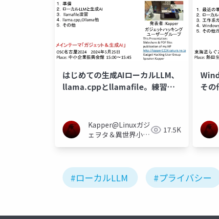
はじめての生成AIローカルLLM、
Wi
llama.cppとllamafile。練習演
その
習あり初心者向け講座
ガジ
ルー
Kapper@Linuxガジ
17.5K
ェヲタ＆異世界小説
家＆電子工作大好き
#ローカルLLM
#プライバシー