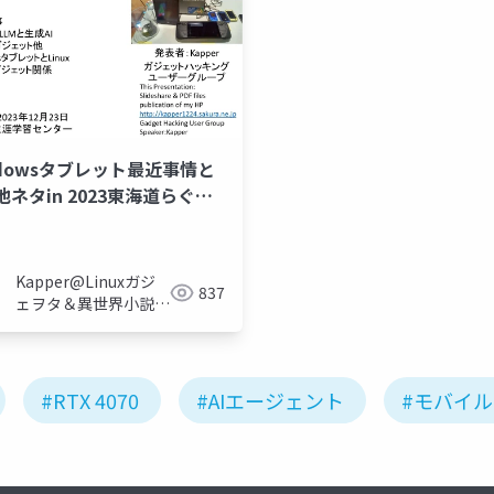
ndowsタブレット最近事情と
他ネタin 2023東海道らぐ
ェットハッキングユーザーグ
プ
Kapper@Linuxガジ
837
ェヲタ＆異世界小説家
＆電子工作大好き
#RTX 4070
#AIエージェント
#モバイル