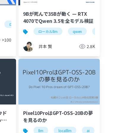
9Bが死んで35Bが動く — RTX
4070でQwen 3.5を全モデル検証
ローカルllm
コスト削減
セキュリティ
生成ai
ローカルllm
qwen
gpu
ollama
>100
井本 賢
2.8K
ウド
Pixel10ProはGPT-OSS-20Bの夢
ッド
を見るのか
llm
localllm
ai
pixel10pro