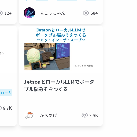
124
まこっちゃん
684
JetsonとローカルLLMでポータ
ブル脳みそをつくる
ローカルllm
8.7K
からあげ
3.9K