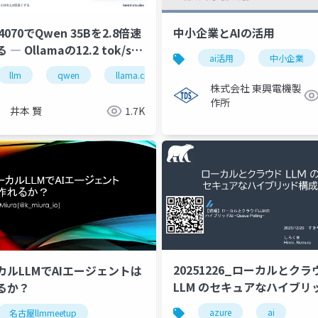
 4070でQwen 35Bを2.8倍速
中小企業とAIの活用
 ― Ollamaの12.2 tok/sを
ai活用
中小企業
6 tok/sに引き上げた実測ノー
llm
qwen
qwen
生成ai
llama.cpp
ローカルllm
rtx4070
株式会社 東興電機製
作所
井本 賢
1.7K
20251226_ローカルとクラ
カルLLMでAIエージェントは
LLM のセキュアなハイブリ
るか？
構成
azure
ai
名古屋llmmeetup